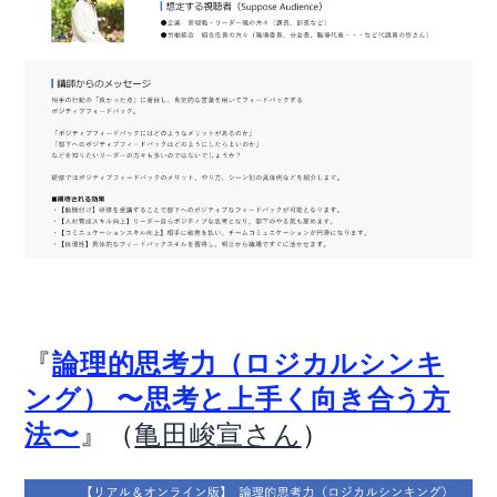
『
論理的思考力（ロジカルシンキ
ング） 〜思考と上手く向き合う方
』（
）
法〜
亀田峻宣さん