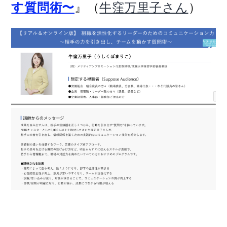
』（
）
す質問術〜
牛窪万里子さん