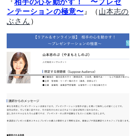
『
相手の心を動かす！ 〜プレゼ
』（
ンテーションの極意〜
山本志の
）
ぶさん