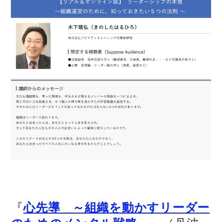
『
心先導 ～組織を動かすリーダー