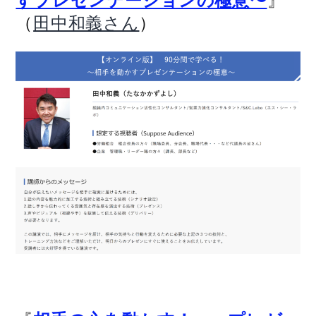
』
すプレゼンテーションの極意〜
（
）
田中和義さん