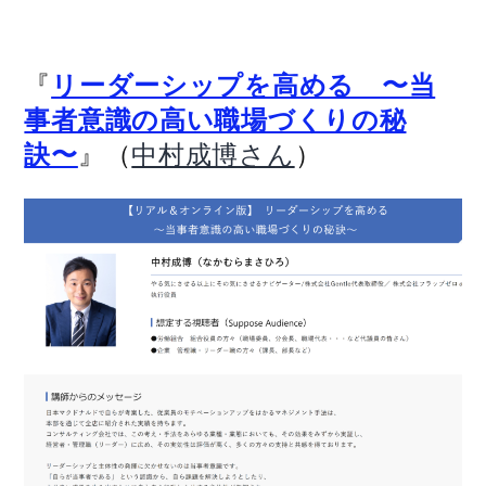
『
リーダーシップを⾼める 〜当
事者意識の⾼い職場づくりの秘
』（
）
訣〜
中村成博さん