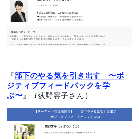
『
部下のやる気を引き出す 〜ポ
ジティブフィードバックを学
』（
）
ぶ〜
荻野容子さん