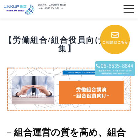
講演の匠 人気講師多数在籍
～延べ実績5,000件以上～
【労働組合/組合役員向け講師特
集】
－
組合運営の質を高め、組合