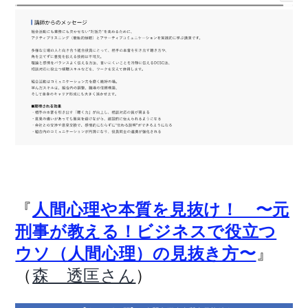
『
人間心理や本質を見抜け！ 〜元
刑事が教える！ビジネスで役立つ
』
ウソ（人間心理）の見抜き方〜
（
）
森 透匡さん