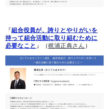
『
組合役員が、誇りとやりがいを
持って組合活動に取り組むために
』（
）
必要なこと
梶浦正典さん