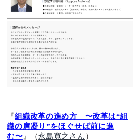
『
組織改革の進め方 〜改革は“組
織の肩凝り”をほぐせば前に進
』（
）
む〜
永島寛之さん