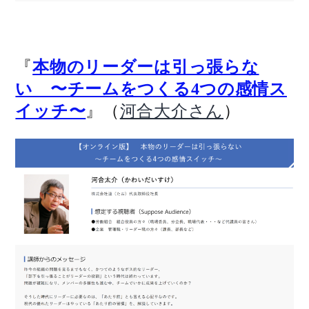
『
本物のリーダーは引っ張らな
い 〜チームをつくる4つの感情ス
』（
）
イッチ〜
河合大介さん