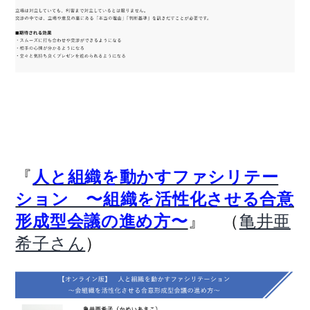
『
人と組織を動かすファシリテー
ション 〜組織を活性化させる合意
』 （
形成型会議の進め方〜
亀井亜
）
希子さん