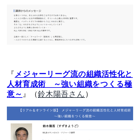
『
メジャーリーグ流の組織活性化と
人材育成術 ～強い組織をつくる極
』（
）
意～
鈴木陽吾さん