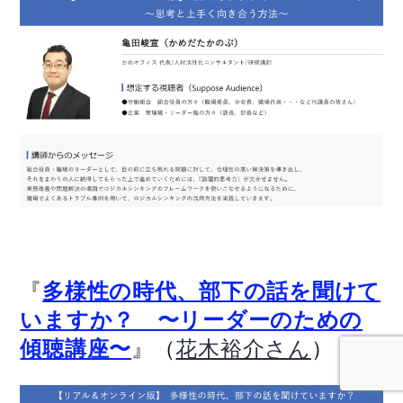
『
多様性の時代、部下の話を聞けて
いますか？ 〜リーダーのための
』（
）
傾聴講座〜
花木裕介さん