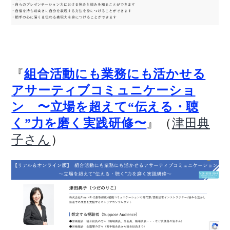
『
組合活動にも業務にも活かせる
アサーティブコミュニケーショ
ン 〜立場を超えて“伝える・聴
』（
く”力を磨く実践研修〜
津田典
）
子さん