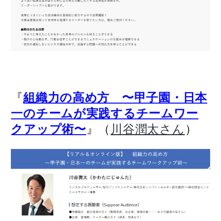
『
組織力の高め方 〜甲子園・日本
一のチームが実践するチームワー
』（
）
クアップ術〜
川谷潤太さん