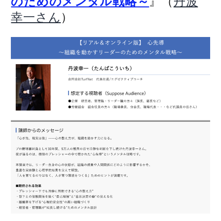
』（
のためのメンタル戦略～
丹波
）
幸一さん