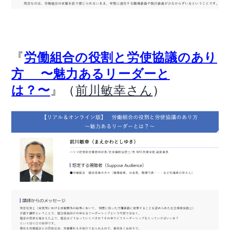
『
労働組合の役割と労使協議のあり
方 〜魅力あるリーダーと
』（
）
は？〜
前川敏幸さん