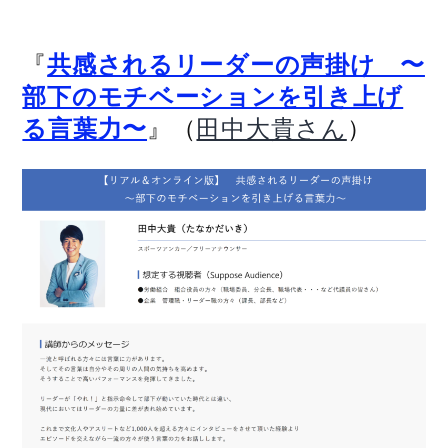
『
共感されるリーダーの声掛け 〜
部下のモチベーションを引き上げ
』（
）
る言葉力〜
田中大貴さん