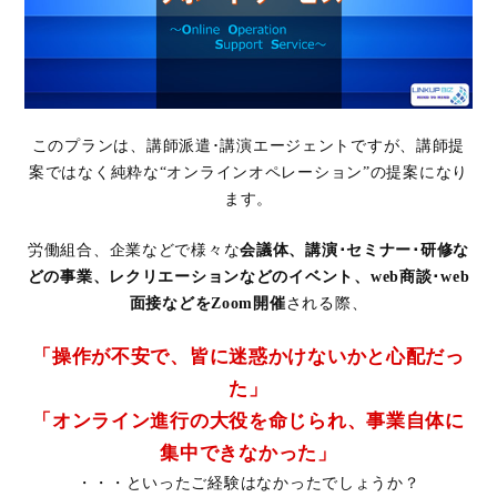
このプランは、講師派遣･講演エージェントですが、
講師提
案ではなく純粋な“オンラインオペレーション”の提案になり
ます。
労働組合、企業などで様々な
会議体、講演･セミナー･研修な
どの事業、
レクリエーションなどのイベント、web商談･web
面接などをZoom開催
される際、
「操作が不安で、皆に迷惑かけないかと心配だっ
た」
「オンライン進行の大役を命じられ、事業自体に
集中できなかった」
・・・といったご経験はなかったでしょうか？