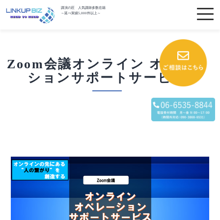
講演の匠 人気講師多数在籍
～延べ実績5,000件以上～
Zoom会議オンライン オペレー
ションサポートサービス