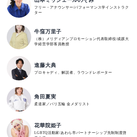
山本ミッシェールのぞみ
フリー・アナウンサー/パフォーマンス学インストラク
ター
牛窪万里子
（株）メリディアンプロモーション代表取締役/成蹊大
学経営学部客員教授
進藤大典
プロキャディ、解説者、ラウンドレポーター
角田夏実
柔道家／パリ五輪 金メダリスト
花華院姫子
LGBTQ活動家/あわら市パートナーシップ先制制度啓