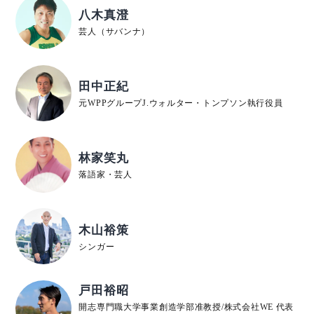
八木真澄
芸人（サバンナ）
田中正紀
元WPPグループJ.ウォルター・トンプソン執行役員
林家笑丸
落語家・芸人
木山裕策
シンガー
戸田裕昭
開志専門職大学事業創造学部准教授/株式会社WE 代表