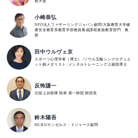
発大使
小崎恭弘
NPO法人ファザーリングジャパン顧問/大阪教育大学健
康安全教育系教育学部教員養成課程家政教育部門 教
授
田中ウルヴェ京
スポーツ心理学者（博士） /ソウル五輪シンクロデュエ
ット銅メダリスト /メンタルトレーニング上級指導士
反怖謙一
元陸上自衛隊 陸将 第一師団 師団長
鈴木陽吾
MLBロサンゼルス・ドジャース顧問