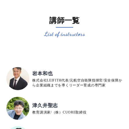
講師一覧
List of instructors
岩本和也
株式会社LEIFITH代表/元航空自衛隊指揮官/安全保障か
ら企業組織までを導くリーダー育成の専門家
津久井聖志
教育講演家/（株）CUORE取締役