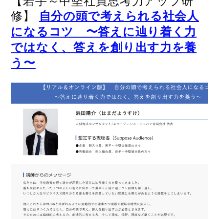
【若手～中堅社員思考力アップ研
修】
自分の頭で考えられる社会人
になるコツ 〜答えに辿り着く力
ではなく、答えを創り出す力を養
う〜