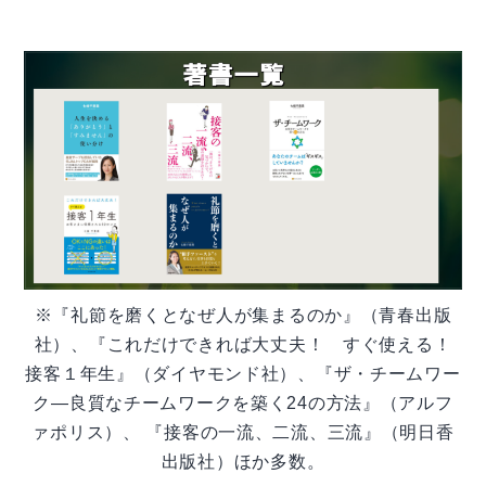
※『礼節を磨くとなぜ人が集まるのか』（青春出版
社）、『これだけできれば大丈夫！ すぐ使える！
接客１年生』（ダイヤモンド社）、『ザ・チームワー
ク―良質なチームワークを築く24の方法』（アルフ
ァポリス）、 『接客の一流、二流、三流』（明日香
出版社）ほか多数。