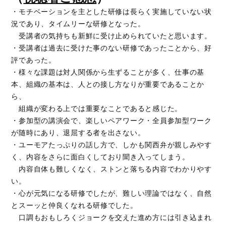
・モチベーションを主とした研修は長らく実施していない状
況であり、タイムリーな研修となった。
受講者の気持ちも新鮮に受け止められていたと思います。
・受講者は過去に受けた事のない研修であったことから、好
評であった。
・様々な課題は対人関係から生ずることが多く、仕事の基
本、組織の基本は、人との接し方なりが重要であることか
ら、
組織が変わる上では重要なことであると感じた。
・参加型の講演会で、楽しいペアワーク・全員参加型ワーク
が随時にあり、退屈する者を出さない。
・ユーモアたっぷりの話し方で、しかも関西弁が親しみやす
く、内容をさらに面白くしており聞き入ってしまう。
内容自体も難しくなく、ストンと落ちる内容でわかりやす
い。
・心が元気になる研修でしたが、難しい理論ではなく、自然
とスーッと仲良くなれる研修でした。
口調もおもしろくジョークを交えた進め方には引き込まれ