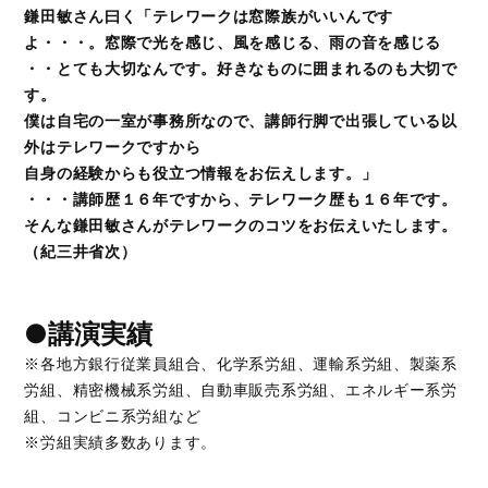
鎌田敏さん曰く「テレワークは窓際族がいいんです
よ・・・。窓際で光を感じ、風を感じる、雨の音を感じる
・・とても大切なんです。好きなものに囲まれるのも大切で
す。
僕は自宅の一室が事務所なので、講師行脚で出張している以
外はテレワークですから
自身の経験からも役立つ情報をお伝えします。」
・・・講師歴１６年ですから、テレワーク歴も１６年です。
そんな鎌田敏さんがテレワークのコツをお伝えいたします。
（紀三井省次）
●講演実績
※各地方銀行従業員組合、化学系労組、運輸系労組、製薬系
労組、精密機械系労組、自動車販売系労組、エネルギー系労
組、コンビニ系労組など
※労組実績多数あります。