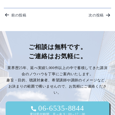
投
前の投稿
次の投稿
稿
ナ
ビ
ご相談は無料です。
ご連絡はお気軽に。
ゲ
業界歴25年、延べ実績5,000件以上の中で蓄積してきた講演
ー
会のノウハウを丁寧にご案内いたします。
趣旨・目的、聴講対象者、希望講師や講師のイメージなど、
シ
お決まりの範囲で構いませんので、お気軽にご連絡くださ
い。
ョ
ン
06-6535-8844
電話受付時間 月～金 9：00～17：00