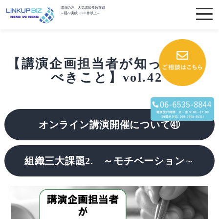
講演の匠 人気講師多数在籍
～延べ実績5,000件以上～
【講演企画担当者が知っておく
べきこと】vol.42
オンライン講演開催について㊶
組織三大課題2. ～モチベーション
～