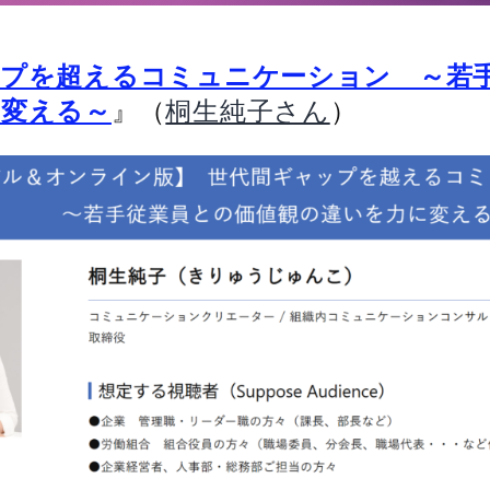
ップを超えるコミュニケーション ～若
』（
）
に変える～
桐生純子さん