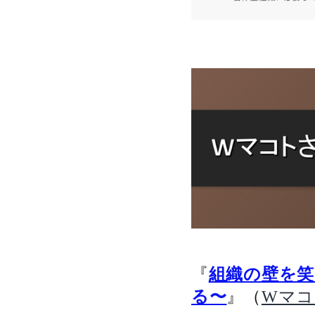
『
組織の壁を笑
』（
る〜
Wマ