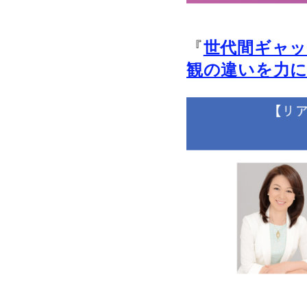
『
世代間ギャ
観の違いを力