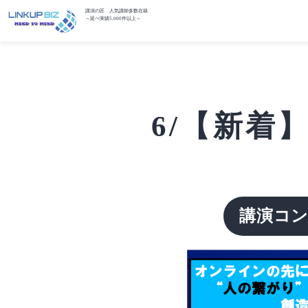
講演の匠 人気講師多数在籍
～延べ実績5,000件以上～
6/【新着
講演コ