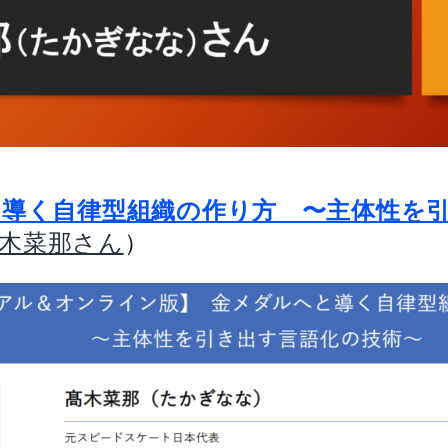
導く自律型組織の作り方 〜主体性を
）
木菜那さん