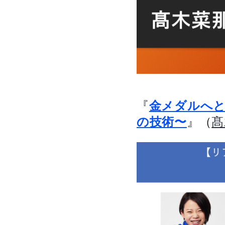
『
金メダルへと
』（
の技術〜
髙