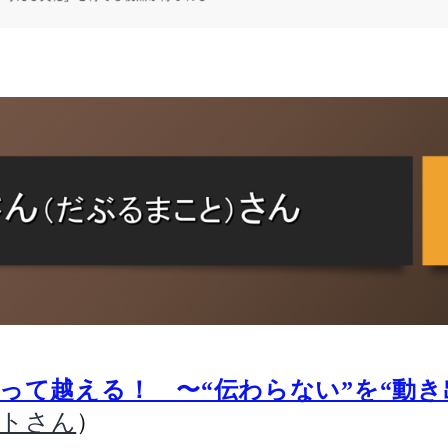
って越える！ 〜“伝わらない”を“動き
）
コトさん