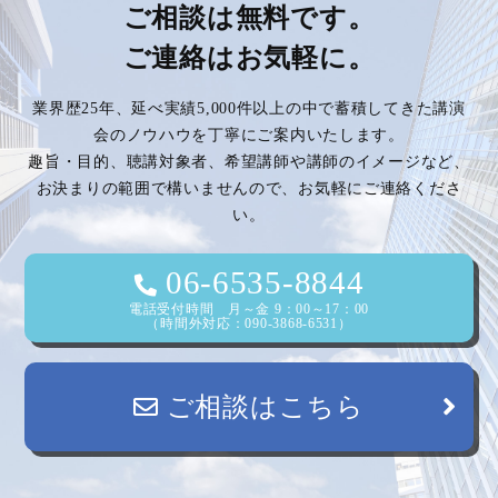
ビ
ご相談は無料です。
ご連絡はお気軽に。
ゲ
業界歴25年、延べ実績5,000件以上の中で蓄積してきた講演
ー
会のノウハウを丁寧にご案内いたします。
趣旨・目的、聴講対象者、希望講師や講師のイメージなど、
シ
お決まりの範囲で構いませんので、お気軽にご連絡くださ
い。
ョ
ン
06-6535-8844
電話受付時間 月～金 9：00～17：00
（時間外対応：090-3868-6531）
ご相談はこちら