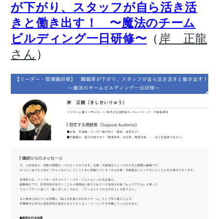
が下がり、スタッフが自ら活き活
きと働き出す！ 〜魔法のチーム
（
ビルディング一日研修〜
岸 正龍
）
さん