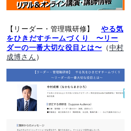
【リーダー・管理職研修】
やる気
をひきだすチームづくり 〜リー
（
ダーの一番大切な役目とは〜
中村
）
成博さん