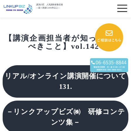
講演の匠 人気講師多数在籍
～延べ実績5,000件以上～
【講演企画担当者が知っておく
べきこと】vol.142
リアル
/オンライン
講演開催について
131.
－リンクアップビズ㈱ 研修コンテ
ンツ集－