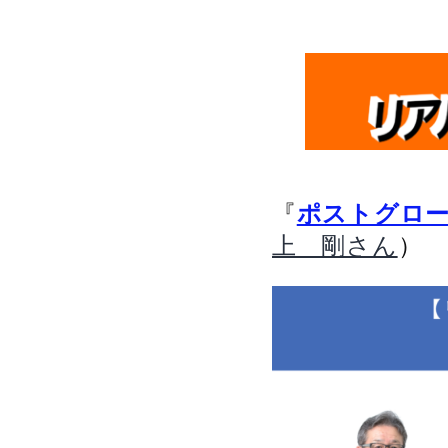
『
ポストグロー
）
上 剛さん