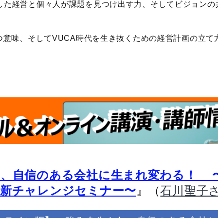
した経営と個々人が課題を見つけ出す力、そしてビジョンの
つ意味、そしてVUCA時代を生き抜くための経営計画の立て
し、自信のある会社に生まれ変わる！ 
』（
革新チャレンジセミナー〜
石川聖子