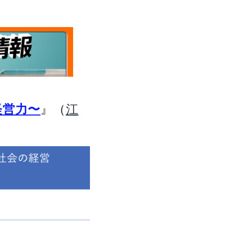
』（
経営力〜
江