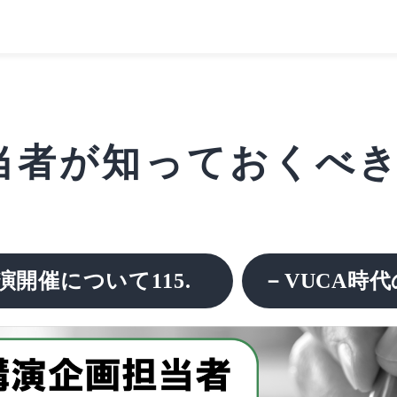
者が知っておくべきこと
演開催について115.
－VUCA時