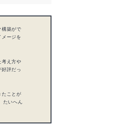
ク構築がで
イメージを
た考え方や
が好評だっ
きたことが
、たいへん