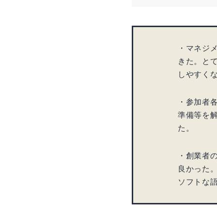
・マネジ
きた。と
しやすく
・参加者
準備等を
た。
・創業者
良かった
ソフトな