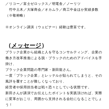
／リコー／富士ゼロックス／明電舎／ノーリツ
竹中土木／大塚商会／オカムラ／商工中金ほか実績多数
（※敬称略）
※オンライン講演（ウェビナー）経験は豊富です。
（
メッセージ
）
ブラック企業から組織と人を守るコンサルティング、企業の
働き方改革推進による脱・ブラックのためのアドバイスを手
掛け、
ブラック企業問題の専門家・新田龍さん。
一度「ブラック企業」とレッテルが貼られてしまうと、その
風評を覆すことが難しくなっており、
経営者や採用担当者は戦々恐々としている状態です。
新田さんが講演でお伝えしたポイントを実践頂ければ、実際
に変革がおこり、周囲から支持される会社になることでしょ
う！