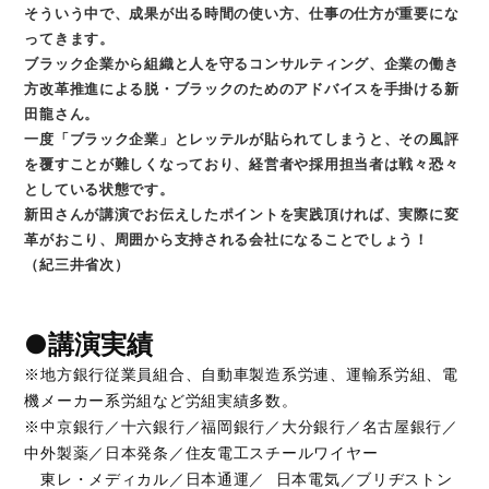
そういう中で、成果が出る時間の使い方、仕事の仕方が重要にな
ってきます。
ブラック企業から組織と人を守るコンサルティング、企業の働き
方改革推進による脱・ブラックのためのアドバイスを手掛ける
新
田龍さん。
一度「ブラック企業」とレッテルが貼られてしまうと、その風評
を覆すことが難しくなっており、経営者や採用担当者は戦々恐々
としている状態です。
新田さんが講演でお伝えしたポイントを実践頂ければ、実際に変
革がおこり、周囲から支持される会社になることでしょう！
（紀三井省次）
●講演実績
※地方銀行従業員組合、自動車製造系労連、運輸系労組、電
機メーカー系労組など労組実績多数。
※中京銀行／十六銀行／福岡銀行／大分銀行／名古屋銀行／
中外製薬／日本発条／住友電工スチールワイヤー
東レ・メディカル／日本通運／ 日本電気／ブリヂストン