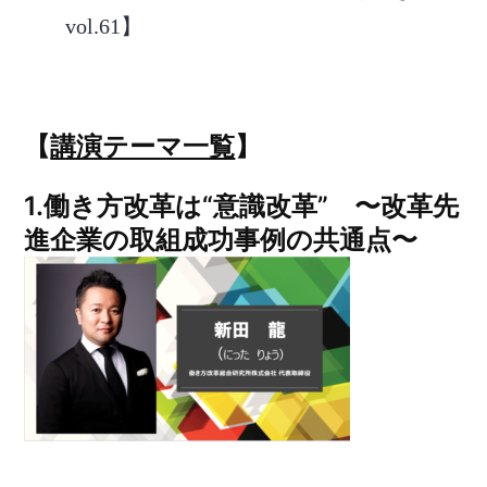
vol.61】
【
講演テーマ一覧
】
1.働き方改革は“意識改革” 〜改革先
進企業の取組成功事例の共通点〜