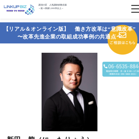
講演の匠 人気講師多数在籍
～延べ実績5,000件以上～
【リアル＆オンライン版】 働き方改革は“意識改革”
〜改革先進企業の取組成功事例の共通点〜