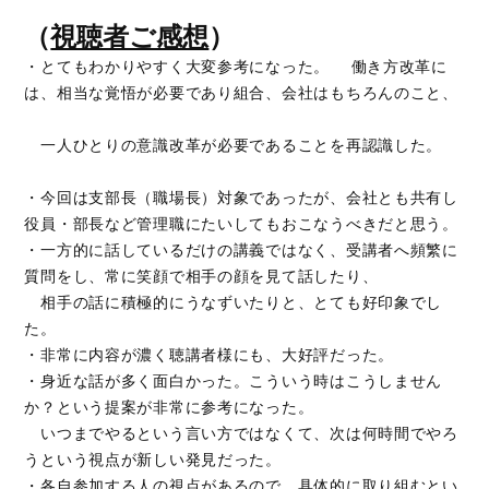
（
視聴者ご感想
）
・とてもわかりやすく大変参考になった。 働き方改革に
は、相当な覚悟が必要であり組合、会社はもちろんのこと、
一人ひとりの意識改革が必要であることを再認識した。
・今回は支部長（職場長）対象であったが、会社とも共有し
役員・部長など管理職にたいしてもおこなうべきだと思う。
・一方的に話しているだけの講義ではなく、受講者へ頻繁に
質問をし、常に笑顔で相手の顔を見て話したり、
相手の話に積極的にうなずいたりと、とても好印象でし
た。
・非常に内容が濃く聴講者様にも、大好評だった。
・身近な話が多く面白かった。こういう時はこうしません
か？という提案が非常に参考になった。
いつまでやるという言い方ではなくて、次は何時間でやろ
うという視点が新しい発見だった。
・各自参加する人の視点があるので、具体的に取り組むとい