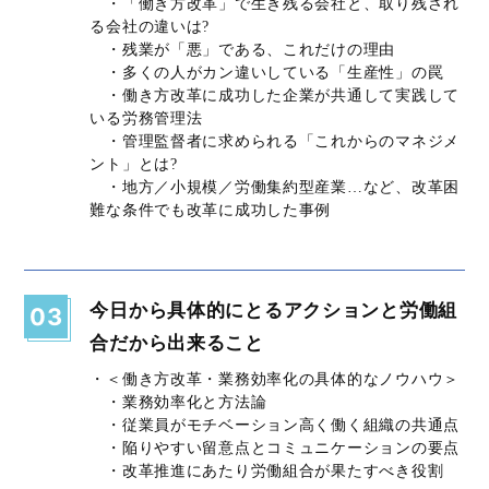
・「働き方改革」で生き残る会社と、取り残され
る会社の違いは?
・残業が「悪」である、これだけの理由
・多くの人がカン違いしている「生産性」の罠
・働き方改革に成功した企業が共通して実践して
いる労務管理法
・管理監督者に求められる「これからのマネジメ
ント」とは?
・地方／小規模／労働集約型産業…など、改革困
難な条件でも改革に成功した事例
今日から具体的にとるアクションと労働組
03
合だから出来ること
・＜働き方改革・業務効率化の具体的なノウハウ＞
・業務効率化と方法論
・従業員がモチベーション高く働く組織の共通点
・陥りやすい留意点とコミュニケーションの要点
・改革推進にあたり労働組合が果たすべき役割