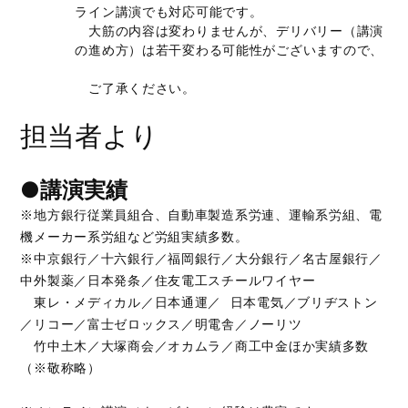
ライン講演でも対応可能です。
大筋の内容は変わりませんが、デリバリー（講演
の進め方）は若干変わる可能性がございますので、
ご了承ください。
担当者より
●講演実績
※地方銀行従業員組合、自動車製造系労連、運輸系労組、電
機メーカー系労組など労組実績多数。
※中京銀行／十六銀行／福岡銀行／大分銀行／名古屋銀行／
中外製薬／日本発条／住友電工スチールワイヤー
東レ・メディカル／日本通運／ 日本電気／ブリヂストン
／リコー／富士ゼロックス／明電舎／ノーリツ
竹中土木／大塚商会／オカムラ／商工中金ほか実績多数
（※敬称略）