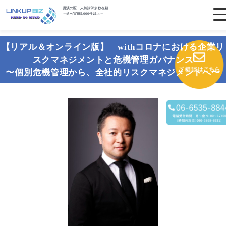
講演の匠 人気講師多数在籍
～延べ実績5,000件以上～
【リアル＆オンライン版】 withコロナにおける企業リ
スクマネジメントと危機管理ガバナンス
〜個別危機管理から、全社的リスクマネジメントへ〜