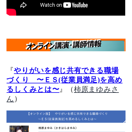
『
やりがいを感じ共有できる職場
づくり 〜ＥＳ(従業員満足)を高め
』（
るしくみとは〜
柿原まゆみさ
）
ん