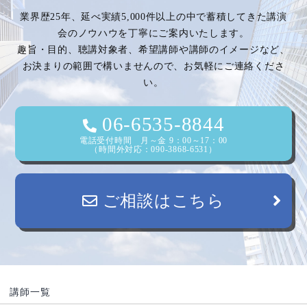
業界歴25年、延べ実績5,000件以上の中で蓄積してきた講演
ー
会のノウハウを丁寧にご案内いたします。
趣旨・目的、聴講対象者、希望講師や講師のイメージなど、
シ
お決まりの範囲で構いませんので、お気軽にご連絡くださ
い。
ョ
ン
06-6535-8844
電話受付時間 月～金 9：00～17：00
（時間外対応：090-3868-6531）
ご相談はこちら
講師一覧