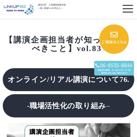
講演の匠 人気講師多数在籍
～延べ実績5,000件以上～
【講演企画担当者が知っておく
べきこと】vol.83
オンライン
/リアル
講演について76.
-職場活性化の取り組み
–