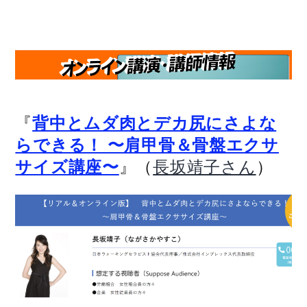
『
背中とムダ肉とデカ尻にさよな
らできる！ 〜肩甲骨＆骨盤エクサ
』（
）
サイズ講座〜
長坂靖子さん