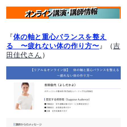
『
体の軸と重心バランスを整え
』（
る 〜疲れない体の作り方〜
吉
）
田佳代さん