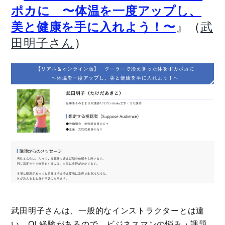
ポカに 〜体温を一度アップし、
』（
美と健康を手に入れよう！〜
武
）
田明子さん
武田明子さんは、一般的なインストラクターとは違
い、OL経験があるので、ビジネスマンの悩み・課題