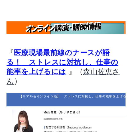
『
医療現場最前線のナースが語
る！
ストレスに対抗し、仕事の
』（
能率を上げるには
森山佐恵さ
）
ん