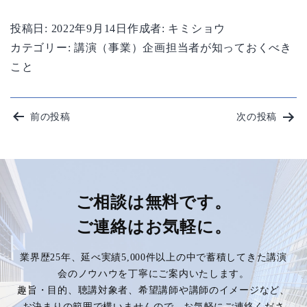
投稿日:
2022年9月14日
作成者:
キミショウ
カテゴリー:
講演（事業）企画担当者が知っておくべき
こと
投
前の投稿
次の投稿
稿
ナ
ビ
ご相談は無料です。
ご連絡はお気軽に。
ゲ
業界歴25年、延べ実績5,000件以上の中で蓄積してきた講演
ー
会のノウハウを丁寧にご案内いたします。
趣旨・目的、聴講対象者、希望講師や講師のイメージなど、
シ
お決まりの範囲で構いませんので、お気軽にご連絡くださ