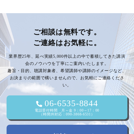
稿
ナ
ビ
ご相談は無料です。
ご連絡はお気軽に。
ゲ
業界歴25年、延べ実績5,000件以上の中で蓄積してきた講演
ー
会のノウハウを丁寧にご案内いたします。
趣旨・目的、聴講対象者、希望講師や講師のイメージなど、
シ
お決まりの範囲で構いませんので、お気軽にご連絡くださ
い。
ョ
ン
06-6535-8844
電話受付時間 月～金 9：00～17：00
（時間外対応：090-3868-6531）