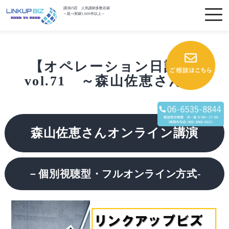
講演の匠 人気講師多数在籍
～延べ実績5,000件以上～
【オペレーション日記】
vol.71 ～森山佐恵さん～
森山佐恵さんオンライン講演
－個別視聴型・フルオンライン方式-