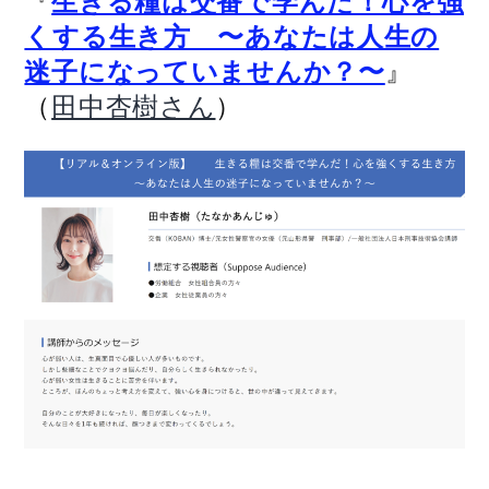
『
生きる糧は交番で学んだ！心を強
くする生き方 〜あなたは人生の
』
迷子になっていませんか？〜
（
）
田中杏樹さん