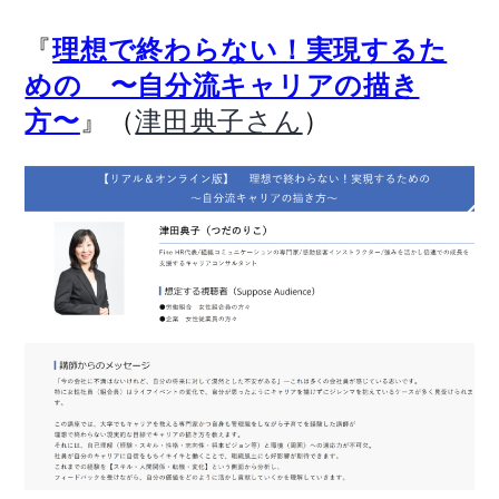
『
理想で終わらない！実現するた
めの 〜自分流キャリアの描き
』（
）
方〜
津田典子さん