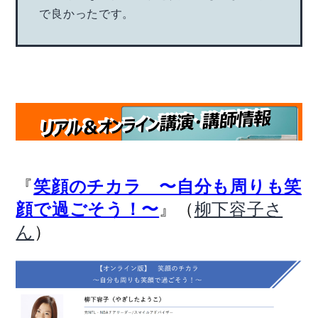
で良かったです。
『
笑顔のチカラ 〜自分も周りも笑
』（
顔で過ごそう！〜
柳下容子さ
）
ん