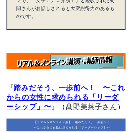
ンで、「女子アナ→弁護士」と経験された菊
間さんがお話しされると大変説得力のあるも
のです。
『
踏みだそう、一歩前へ！ 〜これ
からの女性に求められる「リーダ
』（
）
ーシップ」〜
髙野美菜子さん