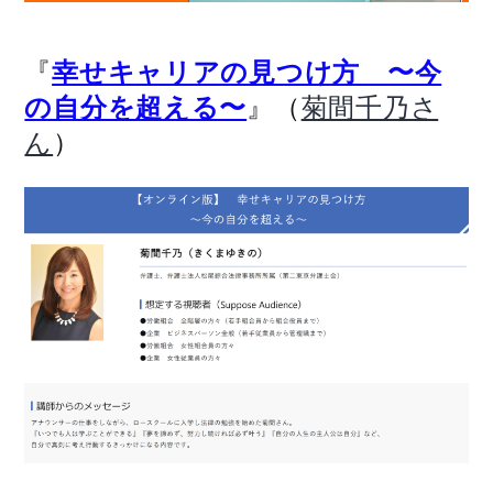
『
幸せキャリアの見つけ方 〜今
』（
の自分を超える〜
菊間千乃さ
）
ん