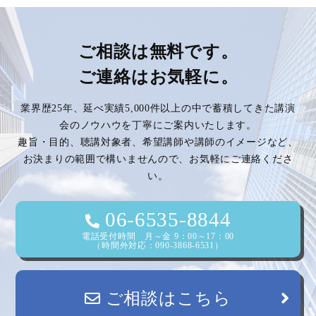
ナ
ビ
ご相談は無料です。
ご連絡はお気軽に。
ゲ
業界歴25年、延べ実績5,000件以上の中で蓄積してきた講演
ー
会のノウハウを丁寧にご案内いたします。
趣旨・目的、聴講対象者、希望講師や講師のイメージなど、
シ
お決まりの範囲で構いませんので、お気軽にご連絡くださ
い。
ョ
ン
06-6535-8844
電話受付時間 月～金 9：00～17：00
（時間外対応：090-3868-6531）
ご相談はこちら