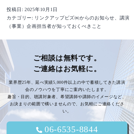
企
投稿日:
2025年10月1日
画
カテゴリー:
リンクアップビズ㈱からのお知らせ
、
講演
担
（事業）企画担当者が知っておくべきこと
当
者
が
知
ご相談は無料です。
っ
て
ご連絡はお気軽に。
お
く
業界歴25年、延べ実績5,000件以上の中で蓄積してきた講演
べ
会のノウハウを丁寧にご案内いたします。
き
趣旨・目的、聴講対象者、希望講師や講師のイメージなど、
こ
お決まりの範囲で構いませんので、お気軽にご連絡くださ
と】
い。
vol.222
06-6535-8844