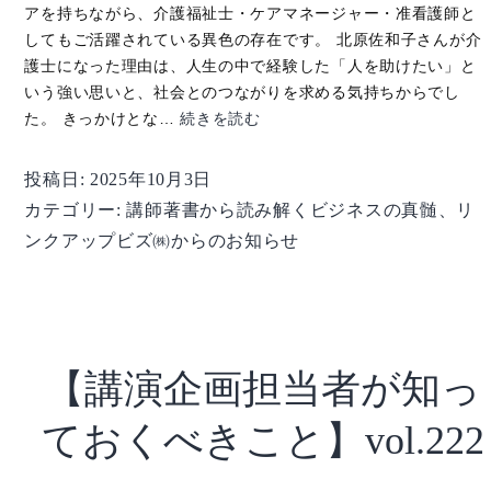
アを持ちながら、介護福祉士・ケアマネージャー・准看護師と
してもご活躍されている異色の存在です。 北原佐和子さんが介
護士になった理由は、人生の中で経験した「人を助けたい」と
いう強い思いと、社会とのつながりを求める気持ちからでし
【講
た。 きっかけとな…
続きを読む
師
著
投稿日:
2025年10月3日
書
カテゴリー:
講師著書から読み解くビジネスの真髄
、
リ
か
ンクアップビズ㈱からのお知らせ
ら
読
み
解
く
【講演企画担当者が知っ
ビ
ジ
ておくべきこと】vol.222
ネ
ス
の