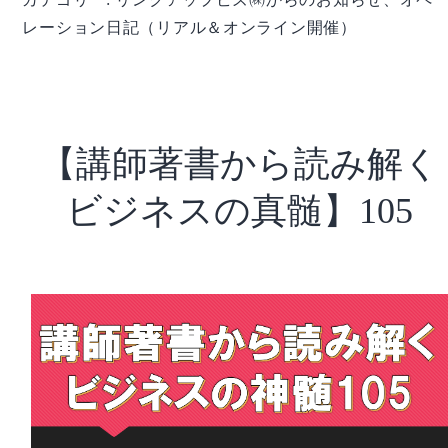
シ
レーション日記（リアル＆オンライン開催）
ョ
ン
日
記】
vol.220
【講師著書から読み解く
～
松
ビジネスの真髄】105
島
康
生
さ
ん
～