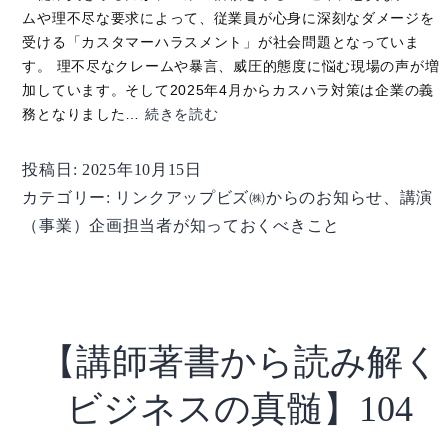
ムや理不尽な要求によって、従業員が心身に深刻なダメージを
受ける「カスタマーハラスメント」が社会問題となっていま
す。 理不尽なクレームや暴言、威圧的態度に悩む現場の声が増
加しています。そして2025年4月からカスハラ対策は企業の義
【講
務となりました…
続きを読む
演
企
投稿日:
2025年10月15日
画
カテゴリー:
リンクアップビズ㈱からのお知らせ
、
講演
担
（事業）企画担当者が知っておくべきこと
当
者
が
知
っ
【講師著書から読み解く
て
お
ビジネスの真髄】104
く
べ