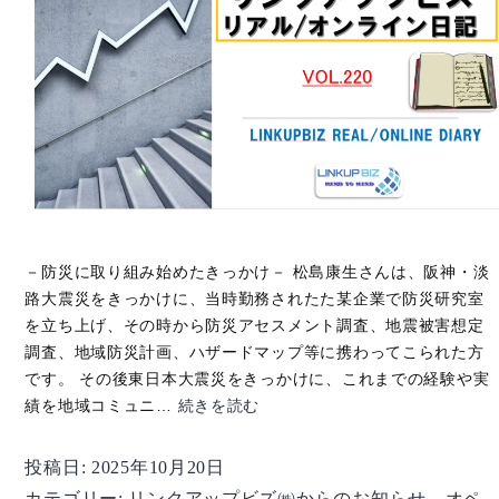
－防災に取り組み始めたきっかけ－ 松島康生さんは、阪神・淡
路大震災をきっかけに、当時勤務されたた某企業で防災研究室
を立ち上げ、その時から防災アセスメント調査、地震被害想定
調査、地域防災計画、ハザードマップ等に携わってこられた方
です。 その後東日本大震災をきっかけに、これまでの経験や実
【オ
績を地域コミュニ…
続きを読む
ペ
レ
投稿日:
2025年10月20日
ー
カテゴリー:
リンクアップビズ㈱からのお知らせ
、
オペ