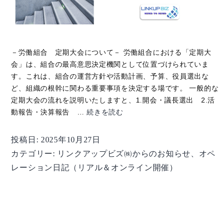
－労働組合 定期大会について－ 労働組合における「定期大
会」は、組合の最高意思決定機関として位置づけられていま
す。これは、組合の運営方針や活動計画、予算、役員選出な
ど、組織の根幹に関わる重要事項を決定する場です。 一般的な
定期大会の流れを説明いたしますと、1.開会・議長選出 2.活
【オ
動報告・決算報告 …
続きを読む
ペ
レ
投稿日:
2025年10月27日
ー
カテゴリー:
リンクアップビズ㈱からのお知らせ
、
オペ
シ
レーション日記（リアル＆オンライン開催）
ョ
ン
日
記】
vol.221