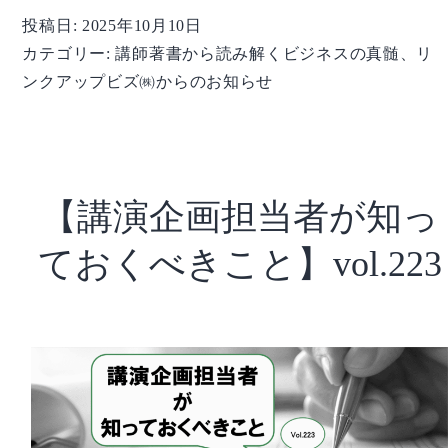
著
投稿日:
2025年10月10日
書
カテゴリー:
講師著書から読み解くビジネスの真髄
、
リ
か
ンクアップビズ㈱からのお知らせ
ら
読
み
解
く
【講演企画担当者が知っ
ビ
ジ
ておくべきこと】vol.223
ネ
ス
の
真
髄】
104