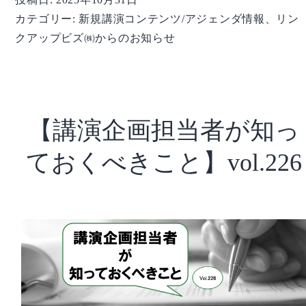
講
カテゴリー:
新規講演コンテンツ/アジェンダ情報
、
リン
演
クアップビズ㈱からのお知らせ
コ
ン
テ
ン
ツ・
【講演企画担当者が知っ
ア
ジ
ておくべきこと】vol.226
ェ
ン
ダ
集