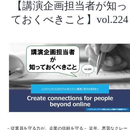
【講演企画担当者が知っ
ビ
ジ
ておくべきこと】vol.224
ネ
ス
の
真
髄】
105
－従業員を守る力が、企業の信頼を守る－ 近年、悪質なクレー