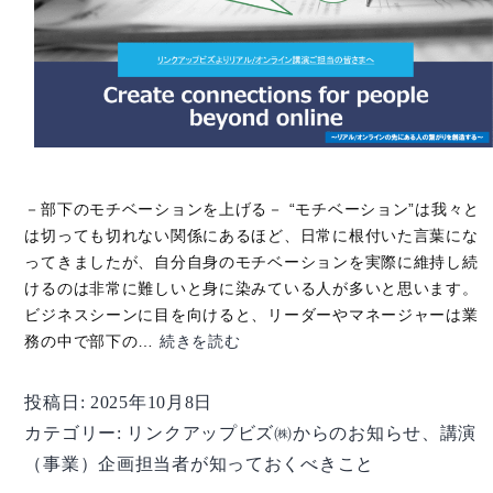
－部下のモチベーションを上げる－ “モチベーション”は我々と
は切っても切れない関係にあるほど、日常に根付いた言葉にな
ってきましたが、自分自身のモチベーションを実際に維持し続
けるのは非常に難しいと身に染みている人が多いと思います。
ビジネスシーンに目を向けると、リーダーやマネージャーは業
【講
務の中で部下の…
続きを読む
演
企
投稿日:
2025年10月8日
画
カテゴリー:
リンクアップビズ㈱からのお知らせ
、
講演
担
（事業）企画担当者が知っておくべきこと
当