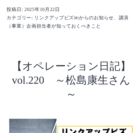
企
投稿日:
2025年10月22日
画
カテゴリー:
リンクアップビズ㈱からのお知らせ
、
講演
担
（事業）企画担当者が知っておくべきこと
当
者
が
知
っ
【オペレーション日記】
て
お
vol.220 ～松島康生さん
く
べ
～
き
こ
と】
vol.225