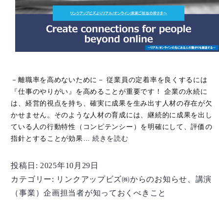
－離職率を高めないために－ 従業員の定着率を良くするには
『仕事のやりがい』を高めることが重要です！ 企業の永続に
は、経営的視点を持ち、確実に成果を生み出す人材の存在が欠
かせません。そのような人材の育成には、継続的に成果を出し
ている人の行動特性（コンピテンシー）を明確にして、評価の
【講
指針とすることが効果…
続きを読む
演
企
投稿日:
2025年10月29日
画
カテゴリー:
リンクアップビズ㈱からのお知らせ
、
講演
担
（事業）企画担当者が知っておくべきこと
当
者