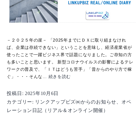
－２０２５年の崖－ 「2025年までにＤＸに取り組まなけれ
ば、企業は存続できない」ということを意味し、経済産業省が
使ったことで一躍ビジネス界で話題になりました。ご存知の方
も多いことと思います。 新型コロナウイルスの影響によるテレ
ワークの普及で、「ＩＴはどうも苦手」「昔からのやり方で稼
【オ
ぐ」・・・そんな…
続きを読む
ペ
レ
投稿日:
2025年10月6日
ー
カテゴリー:
リンクアップビズ㈱からのお知らせ
、
オペ
シ
レーション日記（リアル＆オンライン開催）
ョ
ン
日
記】