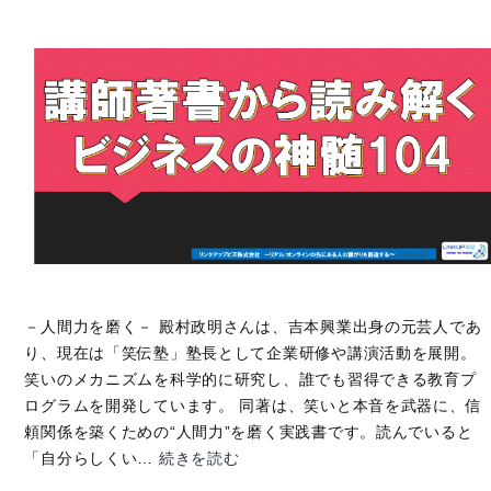
き
こ
と】
vol.224
－人間力を磨く－ 殿村政明さんは、吉本興業出身の元芸人であ
り、現在は「笑伝塾」塾長として企業研修や講演活動を展開。
笑いのメカニズムを科学的に研究し、誰でも習得できる教育プ
ログラムを開発しています。 同著は、笑いと本音を武器に、信
頼関係を築くための“人間力”を磨く実践書です。読んでいると
【講
「自分らしくい…
続きを読む
師