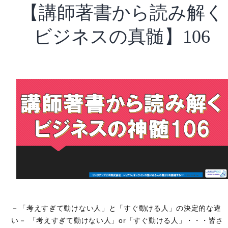
【講師著書から読み解く
～
泉
ビジネスの真髄】106
水
寛
道
さ
ん
～
－「考えすぎて動けない人」と「すぐ動ける人」の決定的な違
い－ 「考えすぎて動けない人」or「すぐ動ける人」・・・皆さ