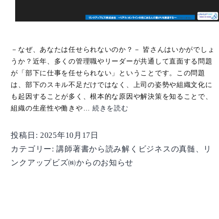
－なぜ、あなたは任せられないのか？－ 皆さんはいかがでしょ
うか？近年、多くの管理職やリーダーが共通して直面する問題
が「部下に仕事を任せられない」ということです。この問題
は、部下のスキル不足だけではなく、上司の姿勢や組織文化に
も起因することが多く、根本的な原因や解決策を知ることで、
【講
組織の生産性や働きや…
続きを読む
師
著
投稿日:
2025年10月17日
書
カテゴリー:
講師著書から読み解くビジネスの真髄
、
リ
か
ンクアップビズ㈱からのお知らせ
ら
読
み
解
く