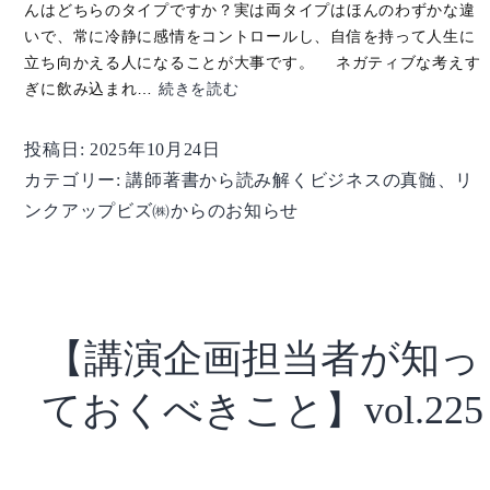
んはどちらのタイプですか？実は両タイプはほんのわずかな違
いで、常に冷静に感情をコントロールし、自信を持って人生に
立ち向かえる人になることが大事です。 ネガティブな考えす
【講
ぎに飲み込まれ…
続きを読む
師
著
投稿日:
2025年10月24日
書
カテゴリー:
講師著書から読み解くビジネスの真髄
、
リ
か
ンクアップビズ㈱からのお知らせ
ら
読
み
解
く
【講演企画担当者が知っ
ビ
ジ
ておくべきこと】vol.225
ネ
ス
の
真