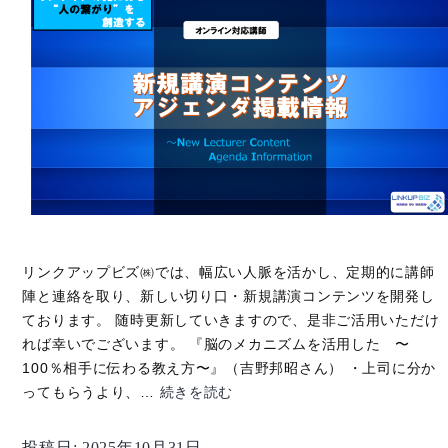
リンクアップビズ㈱では、幅広い人脈を活かし、定期的に講師
陣と連絡を取り、新しい切り口・新規講演コンテンツを開発し
ております。 随時更新していきますので、是非ご活用いただけ
れば幸いでございます。 『脳のメカニズムを活用した 〜
100％相手に伝わる教え方〜』（吉野邦昭さん） ・上司に分か
10/
ってもらうより、…
続きを読む
【新
着】
投稿日:
2025年10月31日