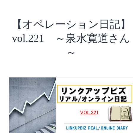
が
知
っ
【オペレーション日記】
て
お
vol.221 ～泉水寛道さん
く
べ
～
き
こ
と】
vol.226