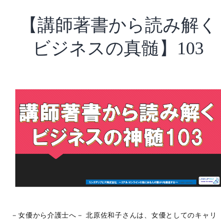
vol.219
【講師著書から読み解く
～
相
ビジネスの真髄】103
馬
正
伸
さ
ん
～
－女優から介護士へ－ 北原佐和子さんは、女優としてのキャリ