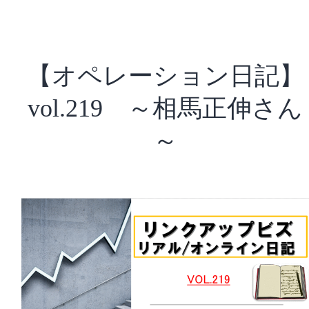
者
が
知
っ
【オペレーション日記】
て
お
vol.219 ～相馬正伸さん
く
べ
～
き
こ
と】
vol.223