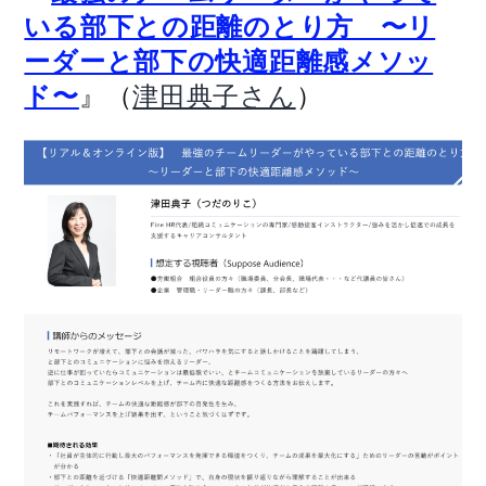
いる部下との距離のとり方 〜リ
ーダーと部下の快適距離感メソッ
』（
）
ド〜
津田典子さん