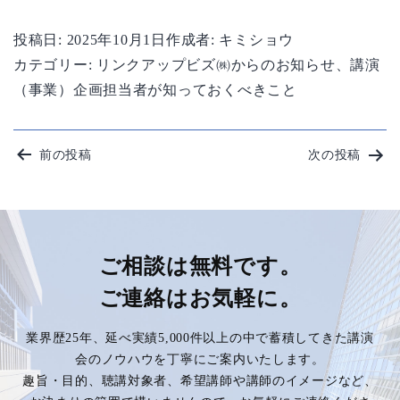
投稿日:
2025年10月1日
作成者:
キミショウ
カテゴリー:
リンクアップビズ㈱からのお知らせ
、
講演
（事業）企画担当者が知っておくべきこと
投
前の投稿
次の投稿
稿
ナ
ビ
ご相談は無料です。
ご連絡はお気軽に。
ゲ
業界歴25年、延べ実績5,000件以上の中で蓄積してきた講演
ー
会のノウハウを丁寧にご案内いたします。
趣旨・目的、聴講対象者、希望講師や講師のイメージなど、
シ