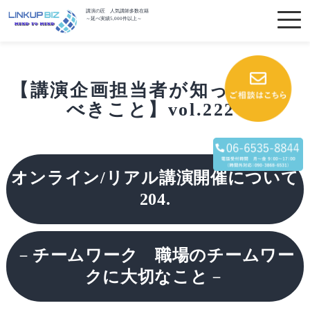
講演の匠 人気講師多数在籍
～延べ実績5,000件以上～
【講演企画担当者が知っておく
べきこと】vol.222
オンライン/リアル講演開催について
204.
－
チームワーク 職場のチームワー
クに大切なこと
－