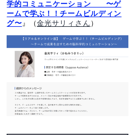
学的コミュニケーション 〜ゲ
ームで学ぶ！！チームビルディン
』（
）
グ〜
金光サリィさん