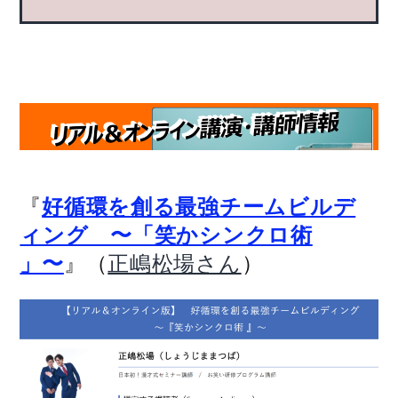
『
好循環を創る最強チームビルデ
ィング 〜「笑かシンクロ術
』（
）
」〜
正嶋松場さん