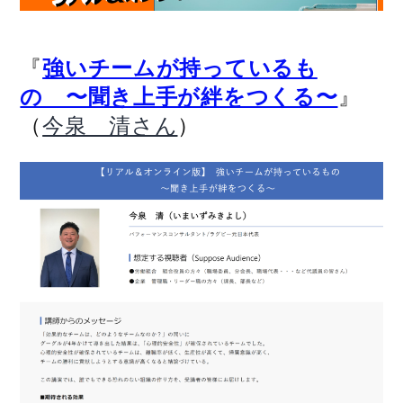
『
強いチームが持っているも
』
の 〜聞き上手が絆をつくる〜
（
）
今泉 清さん