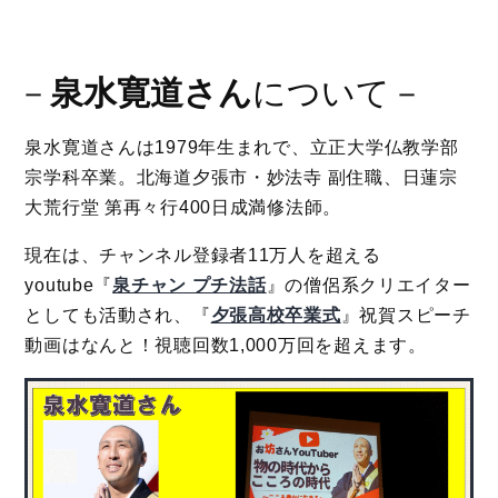
－
泉水寛道さん
について－
泉水寛道さんは1979年生まれで、立正大学仏教学部
宗学科卒業。北海道夕張市・妙法寺 副住職、日蓮宗
大荒行堂 第再々行400日成満修法師。
現在は、チャンネル登録者11万人を超える
youtube『
泉チャン プチ法話
』の僧侶系クリエイター
としても活動され、『
夕張高校卒業式
』祝賀スピーチ
動画はなんと！視聴回数1,000万回を超えます。