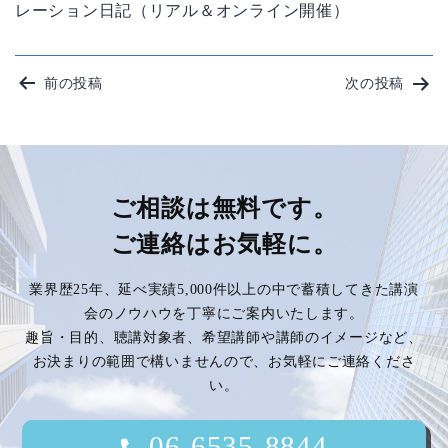
レーション日記（リアル＆オンライン開催）
投
前の投稿
次の投稿
稿
ナ
ビ
ご相談は無料です。
ご連絡はお気軽に。
ゲ
業界歴25年、延べ実績5,000件以上の中で蓄積してきた講演
ー
会のノウハウを丁寧にご案内いたします。
趣旨・目的、聴講対象者、希望講師や講師のイメージなど、
シ
お決まりの範囲で構いませんので、お気軽にご連絡くださ
い。
ョ
ン
06-6535-8844