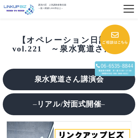
講演の匠 人気講師多数在籍
～延べ実績5,000件以上～
【オペレーション日記】
vol.221 ～泉水寛道さん～
泉水寛道さん講演会
–
リアル/対面式開催
–