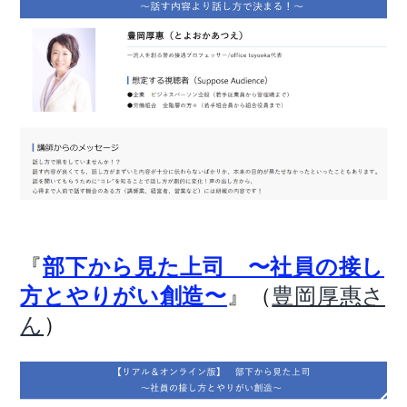
『
部下から見た上司 〜社員の接し
』（
方とやりがい創造〜
豊岡厚惠さ
）
ん