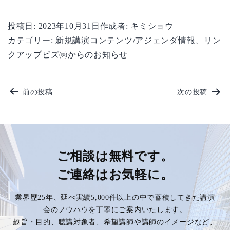
投稿日:
2023年10月31日
作成者:
キミショウ
カテゴリー:
新規講演コンテンツ/アジェンダ情報
、
リン
クアップビズ㈱からのお知らせ
投
前の投稿
次の投稿
稿
ナ
ビ
ご相談は無料です。
ご連絡はお気軽に。
ゲ
業界歴25年、延べ実績5,000件以上の中で蓄積してきた講演
ー
会のノウハウを丁寧にご案内いたします。
趣旨・目的、聴講対象者、希望講師や講師のイメージなど、