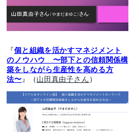
『
個と組織を活かすマネジメント
のノウハウ 〜部下との信頼関係構
築をしながら生産性を高める方
』（
）
法〜
山田真由子さん