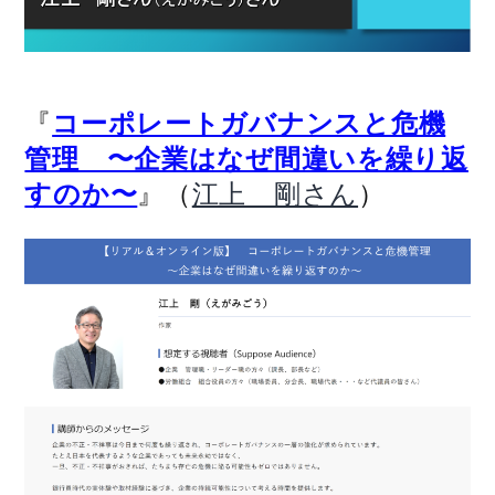
『
コーポレートガバナンスと危機
管理 〜企業はなぜ間違いを繰り返
』（
）
すのか〜
江上 剛さん