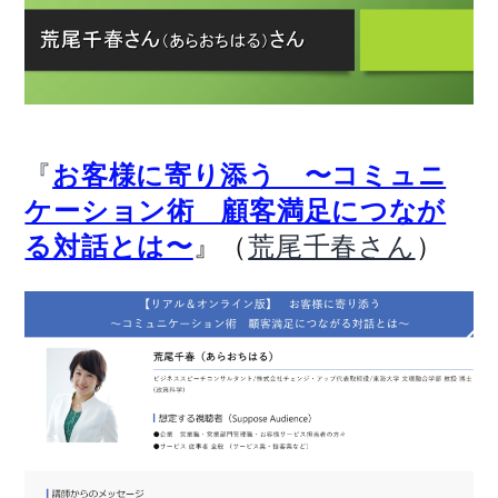
『
お客様に寄り添う 〜コミュニ
ケーション術 顧客満足につなが
』（
）
る対話とは〜
荒尾千春さん