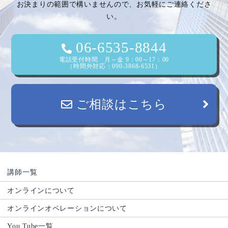
シ
お決まりの範囲で構いませんので、お気軽にご連絡くださ
い。
ョ
ン
06-6535-8844
電話受付時間 月～金 9：00～17：00
（時間外対応：090-3868-6531）
ご相談はこちら
講師一覧
オンラインについて
オンラインオペレーションについて
You Tube一覧