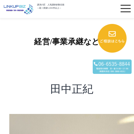
講演の匠 人気講師多数在籍
～延べ実績5,000件以上～
経営/事業承継など
田中正紀