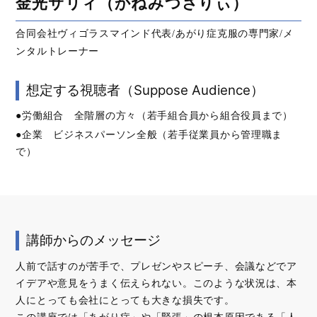
金光サリィ（かねみつさりぃ）
合同会社ヴィゴラスマインド代表/あがり症克服の専門家/メ
ンタルトレーナー
想定する視聴者（Suppose Audience）
●労働組合 全階層の方々（若手組合員から組合役員まで）
●企業 ビジネスパーソン全般（若手従業員から管理職ま
で）
講師からのメッセージ
人前で話すのが苦手で、プレゼンやスピーチ、会議などでア
イデアや意見をうまく伝えられない。このような状況は、本
人にとっても会社にとっても大きな損失です。
この講座では「あがり症」や「緊張」の根本原因である「人