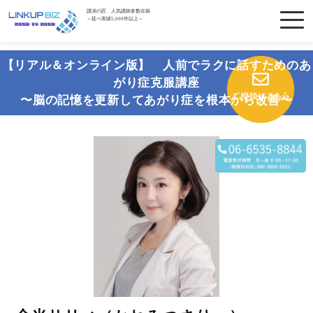
講演の匠 人気講師多数在籍
～延べ実績5,000件以上～
【リアル＆オンライン版】 人前でラクに話すためのあ
がり症克服講座
〜脳の記憶を更新してあがり症を根本から改善〜