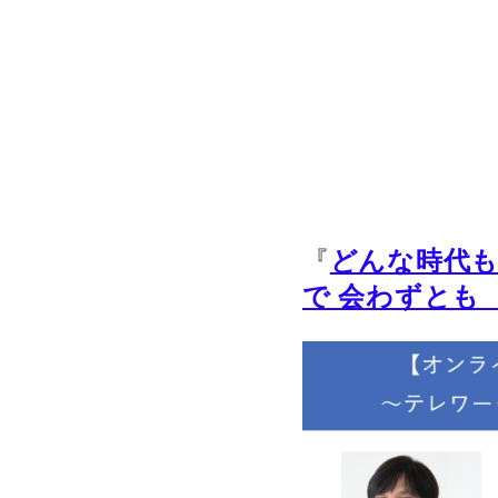
『
どんな時代
で 会わずとも