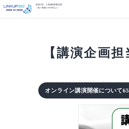
講演の匠 人気講師多数在籍
～延べ実績5,000件以上～
【講演企画担当
オンライン講演開催について65