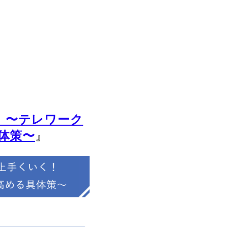
 〜テレワーク
』
体策〜