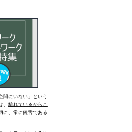
空間にいない」という
は、
離れているからこ
切に、常に饒舌である