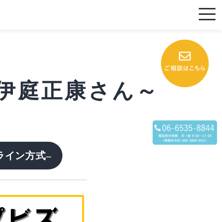
～伊庭正康さん～
ライン方式
–