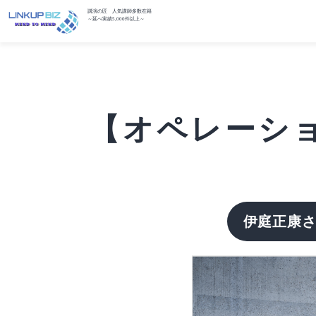
講演の匠 人気講師多数在籍
～延べ実績5,000件以上～
【オペレーショ
伊庭正康