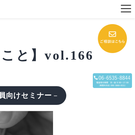
】vol.166
員向けセミナー
－