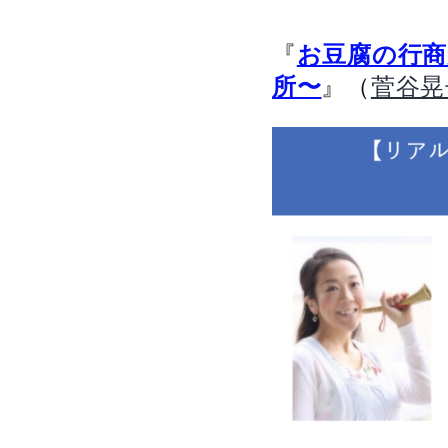
『
お豆腐の行
』（
所〜
菅谷晃