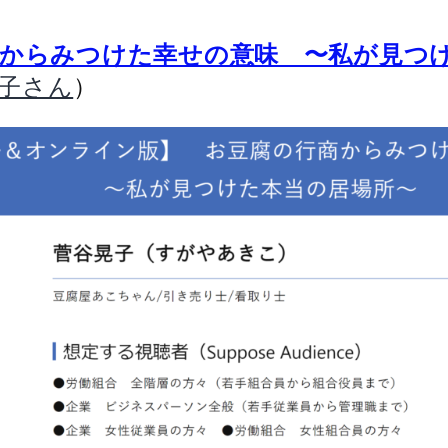
商からみつけた幸せの意味 〜私が見つ
）
子さん