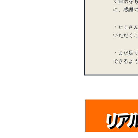
く自信を
に、感謝の
・たくさ
いただく
・まだ足
できるよ