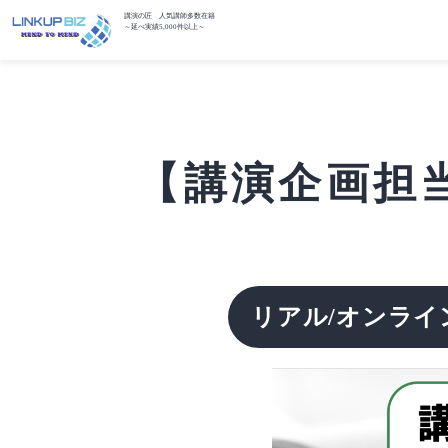
講演の匠 人気講師多数在籍
～延べ実績5,000件以上～
【講演企画担当
リアル/オンライ