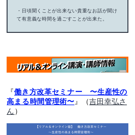
・日頃聞くことが出来ない貴重なお話が聞け
て有意義な時間を過ごすことが出来た。
『
働き方改革セミナー 〜生産性の
』（
高まる時間管理術〜
吉田幸弘さ
）
ん