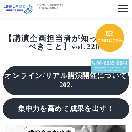
講演の匠 人気講師多数在籍
～延べ実績5,000件以上～
【講演企画担当者が知っておく
べきこと】vol.220
オンライン/リアル講演開催について
202.
－
集中力を高め
て
成果を出す！
－