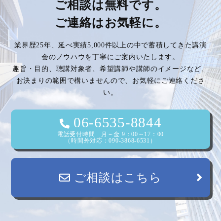
ビ
ご相談は無料です。
ご連絡はお気軽に。
ゲ
業界歴25年、延べ実績5,000件以上の中で蓄積してきた講演
ー
会のノウハウを丁寧にご案内いたします。
趣旨・目的、聴講対象者、希望講師や講師のイメージなど、
シ
お決まりの範囲で構いませんので、お気軽にご連絡くださ
い。
ョ
ン
06-6535-8844
電話受付時間 月～金 9：00～17：00
（時間外対応：090-3868-6531）
ご相談はこちら