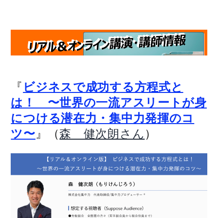
『
ビジネスで成功する方程式と
は！ 〜世界の一流アスリートが身
につける潜在力・集中力発揮のコ
』（
）
ツ〜
森 健次朗さん