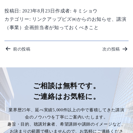
投稿日:
2023年8月23日
作成者:
キミショウ
カテゴリー:
リンクアップビズ㈱からのお知らせ
、
講演
（事業）企画担当者が知っておくべきこと
投
前の投稿
次の投稿
稿
ナ
ビ
ご相談は無料です。
ご連絡はお気軽に。
ゲ
業界歴25年、延べ実績5,000件以上の中で蓄積してきた講演
ー
会のノウハウを丁寧にご案内いたします。
趣旨・目的、聴講対象者、希望講師や講師のイメージなど、
シ
お決まりの範囲で構いませんので、お気軽にご連絡くださ