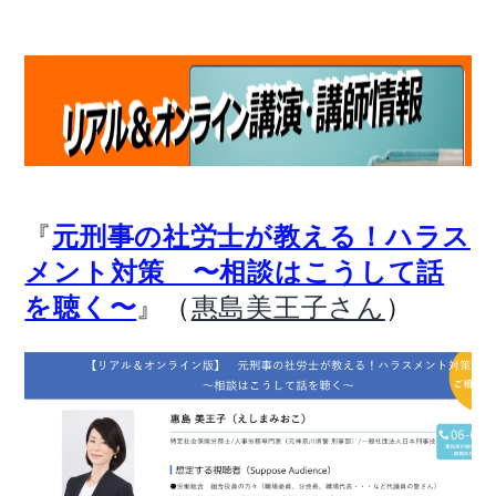
『
元刑事の社労士が教える！ハラス
メント対策 〜相談はこうして話
』（
）
を聴く〜
惠島美王子さん