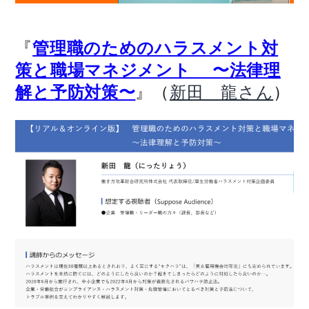
『
管理職のためのハラスメント対
策と職場マネジメント 〜法律理
』（
）
解と予防対策〜
新田 龍さん