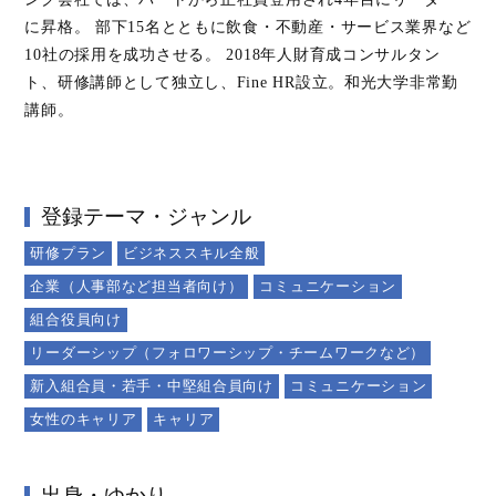
に昇格。 部下15名とともに飲食・不動産・サービス業界など
10社の採用を成功させる。 2018年人財育成コンサルタン
ト、研修講師として独立し、Fine HR設立。和光大学非常勤
講師。
登録テーマ・ジャンル
研修プラン
ビジネススキル全般
企業（人事部など担当者向け）
コミュニケーション
組合役員向け
リーダーシップ（フォロワーシップ・チームワークなど）
新入組合員・若手・中堅組合員向け
コミュニケーション
女性のキャリア
キャリア
出身・ゆかり