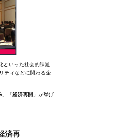
化といった社会的課題
ュリティなどに関わる企
G
」「
経済再開
」が挙げ
経済再