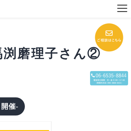
～馬渕磨理子さん②
開催-