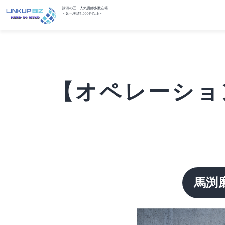
講演の匠 人気講師多数在籍
～延べ実績5,000件以上～
【オペレーション
馬渕