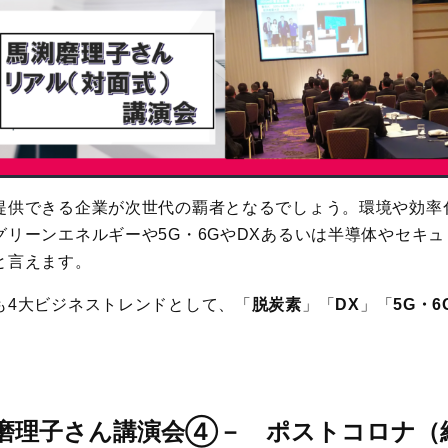
提供できる企業が次世代の覇者となるでしょう。環境や効率
グリーンエネルギーや5G・6GやDXあるいは半導体やセキ
と言えます。
も4大ビジネストレンドとして、「
脱炭素
」「
DX
」「
5G・6
磨理子さん講演会④－
ポストコロナ（