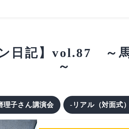
日記】vol.87 
～
磨理子さん講演会
-リアル（対面式）