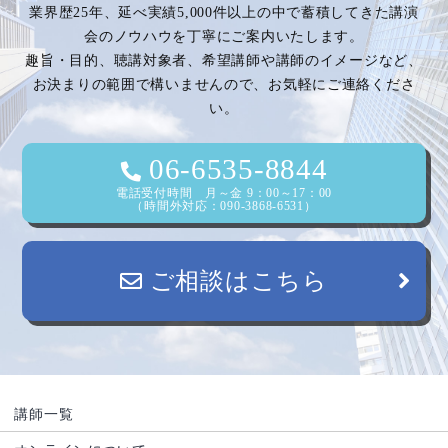
業界歴25年、延べ実績5,000件以上の中で蓄積してきた講演
ー
会のノウハウを丁寧にご案内いたします。
趣旨・目的、聴講対象者、希望講師や講師のイメージなど、
シ
お決まりの範囲で構いませんので、お気軽にご連絡くださ
い。
ョ
ン
06-6535-8844
電話受付時間 月～金 9：00～17：00
（時間外対応：090-3868-6531）
ご相談はこちら
講師一覧