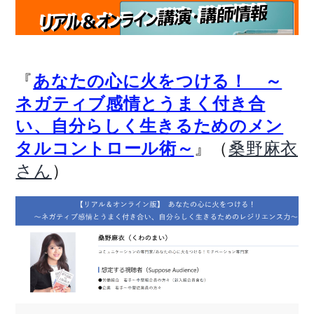
『
あなたの心に火をつける！ ～
ネガティブ感情とうまく付き合
い、自分らしく生きるためのメン
』（
タルコントロール術～
桑野麻衣
）
さん