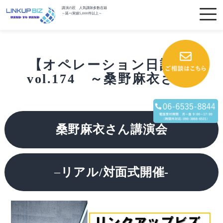
講演の匠 人気講師多数在籍
～延べ実績5,000件以上～
【オペレーション日記】
vol.174 ～桑野麻衣さん
桑野麻衣さん講演会
–
リアル/対面式開催-