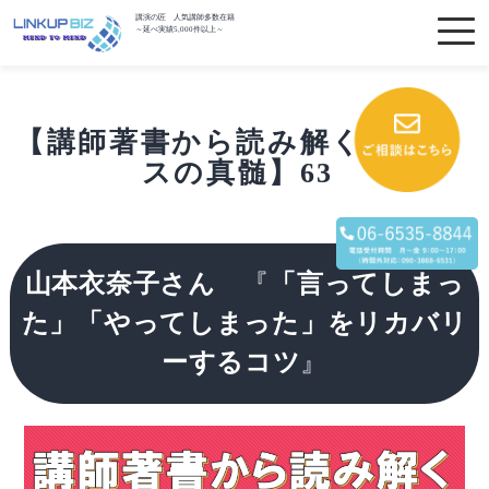
講演の匠 人気講師多数在籍
～延べ実績5,000件以上～
【講師著書から読み解くビジネ
スの真髄】63
山本衣奈子さん
『
「言ってしまっ
た」「やってしまった」をリカバリ
ーするコツ
』