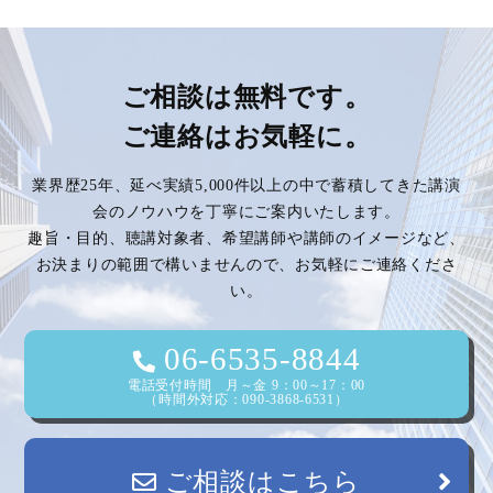
稿
ナ
ビ
ご相談は無料です。
ご連絡はお気軽に。
ゲ
業界歴25年、延べ実績5,000件以上の中で蓄積してきた講演
ー
会のノウハウを丁寧にご案内いたします。
趣旨・目的、聴講対象者、希望講師や講師のイメージなど、
シ
お決まりの範囲で構いませんので、お気軽にご連絡くださ
い。
ョ
ン
06-6535-8844
電話受付時間 月～金 9：00～17：00
（時間外対応：090-3868-6531）
ご相談はこちら