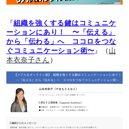
『
組織を強くする鍵はコミュニケ
ーションにあり！ 〜「伝える」
から「伝わる」へ ココロをつな
』（
ぐコミュニケーション術〜
山
）
本衣奈子さん