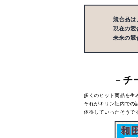
競合品は
現在の競
未来の競
－
チ
多くのヒット商品を生
それがキリン社内での
体得していったそうで