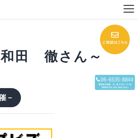
 ～和田 徹さん～
催－