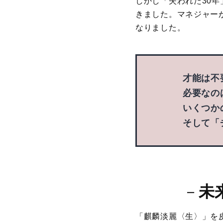
しかし「失われた30
きました。マネジャー
なりました。
才能は不
必要なの
いくつか
そして「
－
未
「麒麟淡麗〈生〉」を