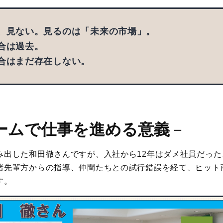
、⾒ない。⾒るのは「未来の市場」。
合は過去。
合はまだ存在しない。
ームで仕事を進める意義
－
み出した和田徹さんですが、入社から12年はダメ社員だっ
諸先輩方からの指導、仲間たちとの試行錯誤を経て、ヒット
す。