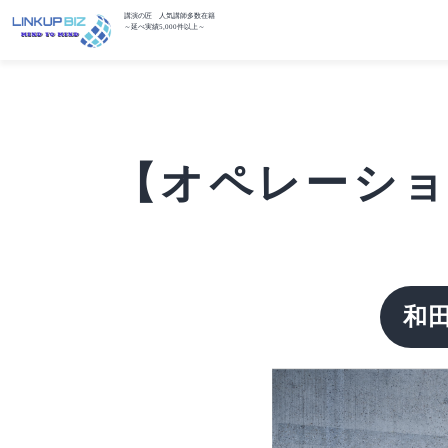
講演の匠 人気講師多数在籍
～延べ実績5,000件以上～
【オペレーション
和