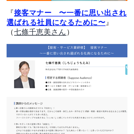
『
接客マナー 〜一番に思い出され
』
選ばれる社員になるために〜
（
）
七條千恵美さん