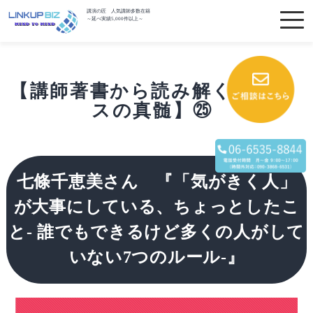
講演の匠 人気講師多数在籍
～延べ実績5,000件以上～
【講師著書から読み解くビジネ
スの真髄】㉕
七條千恵美さん 『「気がきく人」
が大事にしている、ちょっとしたこ
と- 誰でもできるけど多くの人がして
いない7つのルール-』