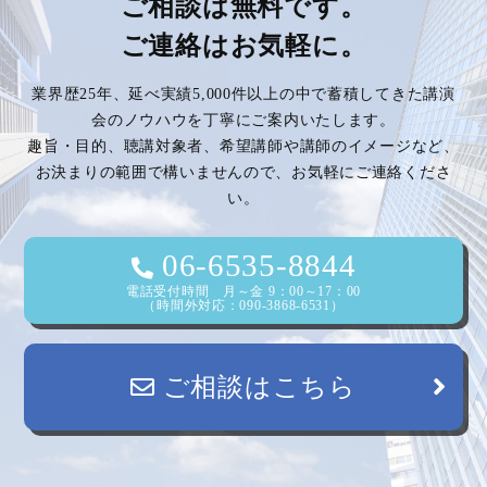
ビ
ご相談は無料です。
ご連絡はお気軽に。
ゲ
業界歴25年、延べ実績5,000件以上の中で蓄積してきた講演
ー
会のノウハウを丁寧にご案内いたします。
趣旨・目的、聴講対象者、希望講師や講師のイメージなど、
シ
お決まりの範囲で構いませんので、お気軽にご連絡くださ
い。
ョ
ン
06-6535-8844
電話受付時間 月～金 9：00～17：00
（時間外対応：090-3868-6531）
ご相談はこちら