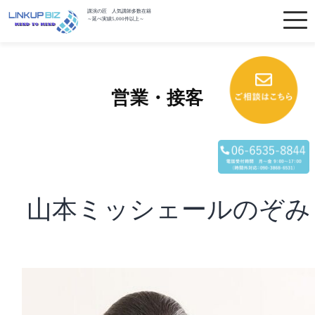
講演の匠 人気講師多数在籍
～延べ実績5,000件以上～
営業・接客
山本ミッシェールのぞみ