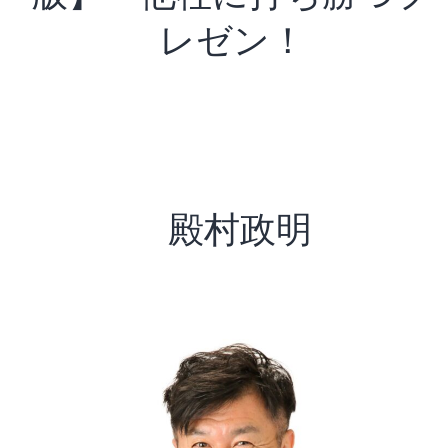
レゼン！
殿村政明