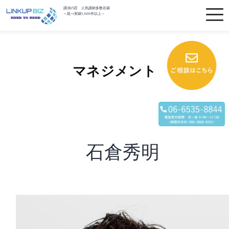
講演の匠 人気講師多数在籍
～延べ実績5,000件以上～
マネジメント
石倉秀明