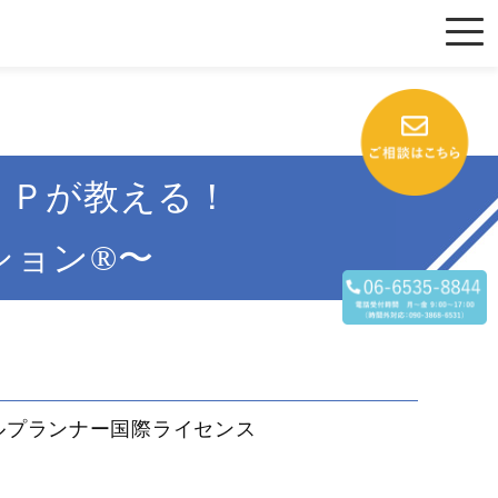
ＦＰが教える！
ション®〜
ルプランナー国際ライセンス