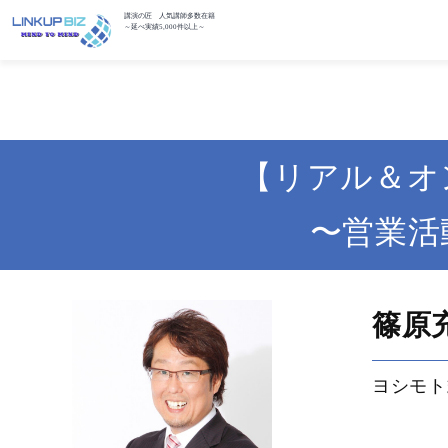
講演の匠 人気講師多数在籍
～延べ実績5,000件以上～
【リアル＆オ
〜営業活
篠原
ヨシモト