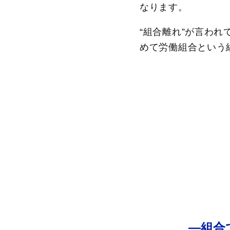
なります。
“組合離れ”が言わ
めて労働組合という
―組合