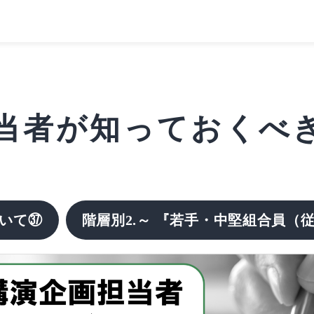
者が知っておくべきこ
いて㊲
階層別2.～
『若手・中堅組合員（