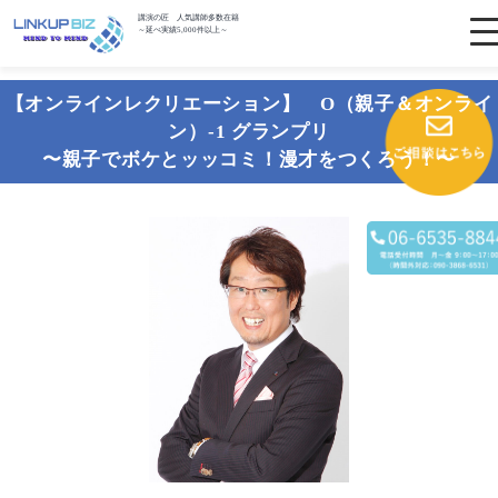
講演の匠 人気講師多数在籍
～延べ実績5,000件以上～
【オンラインレクリエーション】 O（親子＆オンライ
ン）-1 グランプリ
〜親子でボケとッッコミ！漫才をつくろう！〜