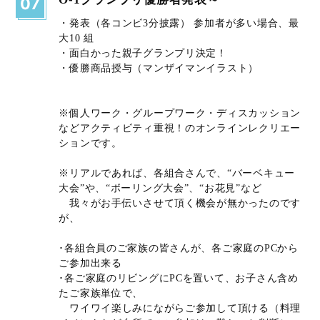
07
・発表（各コンビ3分披露） 参加者が多い場合、最
大10 組
・面白かった親子グランプリ決定！
・優勝商品授与（マンザイマンイラスト）
※個人ワーク・グループワーク・ディスカッション
などアクティビティ重視！のオンラインレクリエー
ションです。
※リアルであれば、各組合さんで、“バーベキュー
大会”や、“ボーリング大会”、“お花見”など
我々がお手伝いさせて頂く機会が無かったのです
が、
･各組合員のご家族の皆さんが、各ご家庭のPCから
ご参加出来る
･各ご家庭のリビングにPCを置いて、お子さん含め
たご家族単位で、
ワイワイ楽しみにながらご参加して頂ける（料理