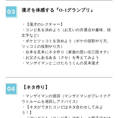
漫才を体感する『O-1グランプリ』
03
・【漫才のレクチャー】
・コンビ名を決めよう（お互いの共通点や趣味、頭
文字など）
・ボケとツッコミを決めよう（ボケの役割やり方、
ツッコミの役割やり方）
・台本を見本にネタ作り（家族の思い出三段オチ）
・お父さんあるある（クセ）を考えてみよう
・マンザイマンとこけたろうくんの見本漫才
【ネタ作り】
04
・マンザイマンの巡回（マンザイマンがブレイクア
ウトルームを巡回しアドバイス）
・【ネタができたコンビはネタ合わせしてみよ
う！】
「はいどうも（コンビ名）です！」と親子でかけ