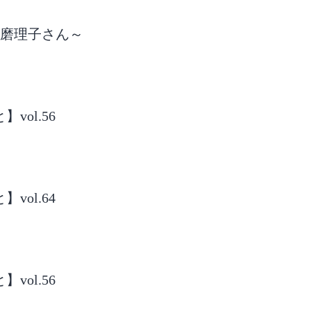
渕磨理子さん～
ol.56
ol.64
ol.56