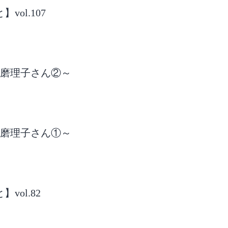
ol.107
渕磨理子さん②～
渕磨理子さん①～
ol.82