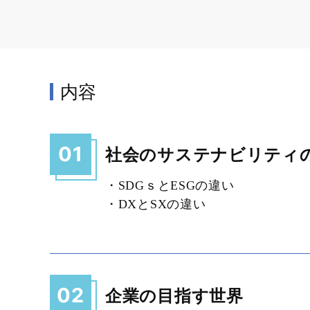
内容
01
社会のサステナビリティ
・SDGｓとESGの違い
・DXとSXの違い
02
企業の目指す世界