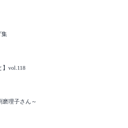
ダ集
ol.118
馬渕磨理子さん～