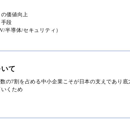
ィの価値向上
、手段
V/半導体/セキュリティ）
ついて
用者数の7割を占める中小企業こそが日本の支えであり底
ていくため