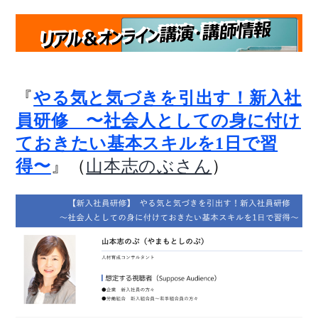
『
やる気と気づきを引出す！新入社
員研修 〜社会人としての身に付け
ておきたい基本スキルを1日で習
』（
）
得〜
山本志のぶさん