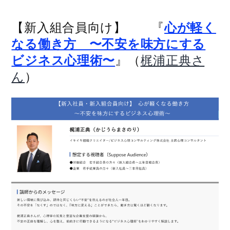
【新入組合員向け】 『
心が軽く
なる働き方 〜不安を味方にする
』（
ビジネス心理術〜
梶浦正典さ
）
ん