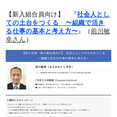
【新入組合員向け】 『
社会人とし
ての土台をつくる 〜組織で活き
』（
る仕事の基本と考え方〜
前川敏
）
幸さん