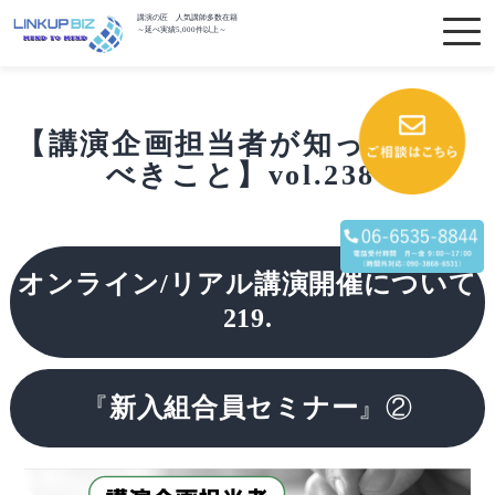
講演の匠 人気講師多数在籍
～延べ実績5,000件以上～
【講演企画担当者が知っておく
べきこと】vol.238
オンライン/リアル講演開催について
219.
『
新入組合員セミナー
』②