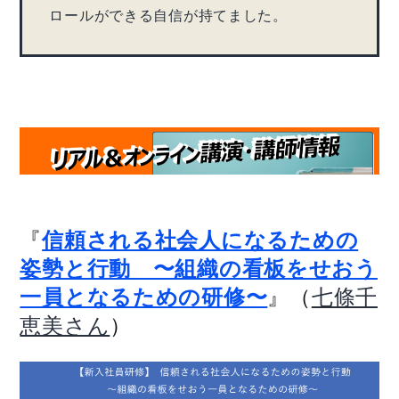
ロールができる自信が持てました。
『
信頼される社会人になるための
姿勢と行動 〜組織の看板をせおう
』（
一員となるための研修〜
七條千
）
恵美さん