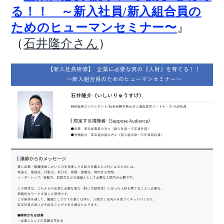
る！！ ～新入社員/新入組合員の
』
ためのヒューマンセミナー〜
（
）
石井隆介さん