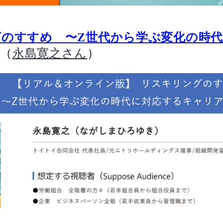
のすすめ 〜Z世代から学ぶ変化の時
』（
）
永島寛之さん