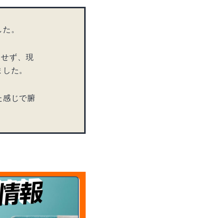
した。
とせず、現
ました。
た感じで腑