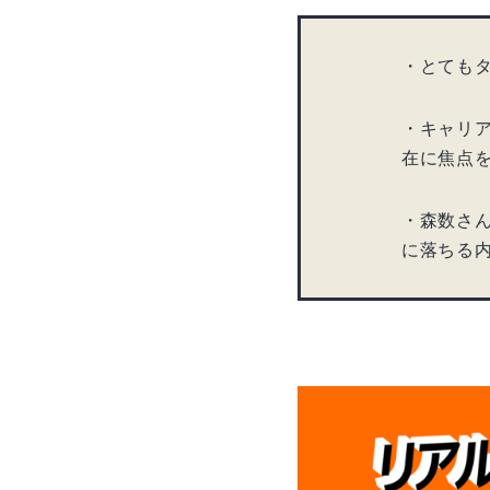
・とても
・キャリア
在に焦点
・森数さ
に落ちる