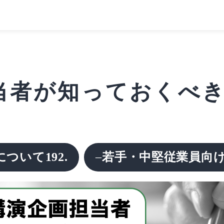
者が知っておくべきこと
ついて192.
–
若手・中堅従業員向