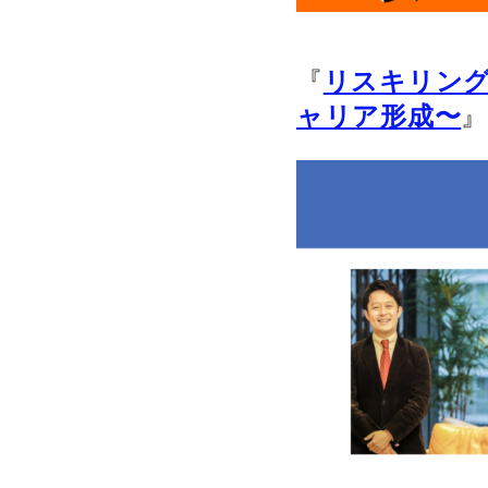
『
リスキリング
ャリア形成〜