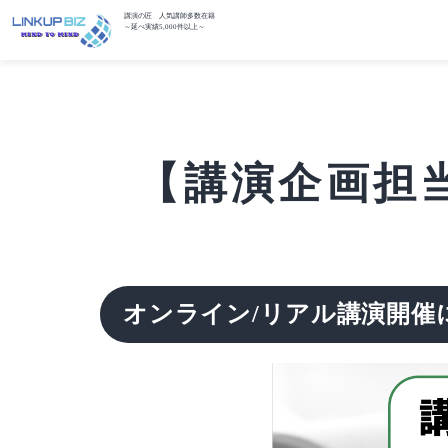
講演の匠 人気講師多数在籍
～延べ実績5,000件以上～
【講演企画担当
オンライン/リアル講演開催に