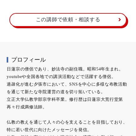
この講師で依頼・相談する
プロフィール
日蓮宗の僧侶であり、妙法寺の副住職。昭和54年生まれ。
youtubeや全国各地での講演活動などで活躍する僧侶。
過疎化が進む夕張市において、SNSを中心に多様な布教活動
を通じて新たな寺院運営の道を切り拓いている。
立正大学仏教学部宗学科卒業。修行歴は日蓮宗大荒行堂第
再々行成満修法師。
仏教の教えを通じて人々の心を支えることを目指しており、
特に若い世代に向けたメッセージを発信。