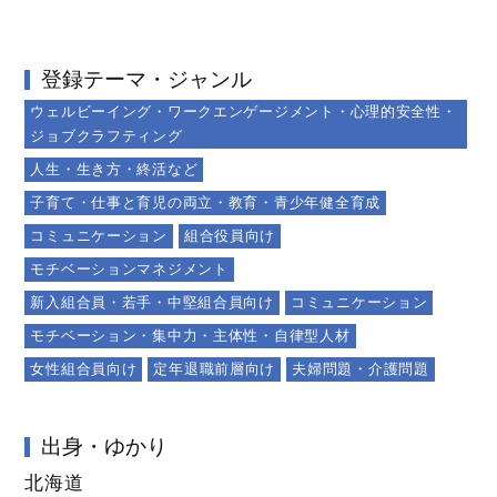
登録テーマ・ジャンル
ウェルビーイング・ワークエンゲージメント・心理的安全性・
ジョブクラフティング
人生・生き方・終活など
子育て・仕事と育児の両立・教育・青少年健全育成
コミュニケーション
組合役員向け
モチベーションマネジメント
新入組合員・若手・中堅組合員向け
コミュニケーション
モチベーション・集中力・主体性・自律型人材
女性組合員向け
定年退職前層向け
夫婦問題・介護問題
出身・ゆかり
北海道