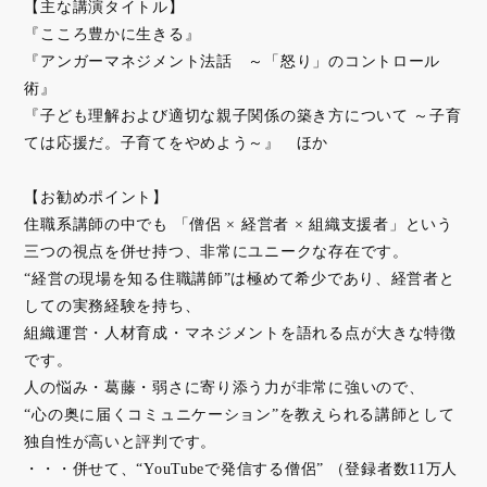
【主な講演タイトル】
『こころ豊かに生きる』
『アンガーマネジメント法話 ～「怒り」のコントロール
術』
『子ども理解および適切な親子関係の築き方について ～子育
ては応援だ。子育てをやめよう～』 ほか
【お勧めポイント】
住職系講師の中でも 「僧侶 × 経営者 × 組織支援者」という
三つの視点を併せ持つ、非常にユニークな存在です。
“経営の現場を知る住職講師”は極めて希少であり、経営者と
しての実務経験を持ち、
組織運営・人材育成・マネジメントを語れる点が大きな特徴
です。
人の悩み・葛藤・弱さに寄り添う力が非常に強いので、
“心の奥に届くコミュニケーション”を教えられる講師として
独自性が高いと評判です。
・・・併せて、“YouTubeで発信する僧侶” （登録者数11万人