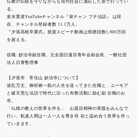
仏教の伝統を守りながらも現代社会に適応した形で行ってい
る。
泉水寛道YouTubeチャンネル『泉チャン プチ法話』 は現
在、チャンネル登録者数 11.1万人。
『夕張高校卒業式』祝賀スピーチ動画は視聴回数1,000万回
を超える。
役職: 妙法寺副住職、元全国日蓮宗青年会副会長、一般社団
法人日青塾理事
【夕張市 常住山 妙法寺について】
波乱万丈、御祈祷一筋の人生を送ってきた住職と、ユーモア
と破天荒な法話で時代に沿った布教活動に励む副 住職のお
寺。
「仏様の教えの世界を作る」 お題目精神の実践をみんなで
行い、私達人間は一人一人を尊き存 在と認め合う世界を作っ
ていきます。