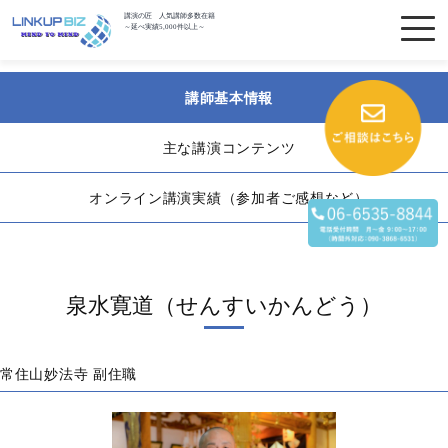
講演の匠 人気講師多数在籍
～延べ実績5,000件以上～
講師基本情報
主な講演コンテンツ
オンライン講演実績（参加者ご感想など）
泉水寛道（せんすいかんどう）
常住山妙法寺 副住職