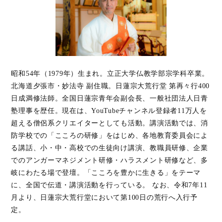
昭和54年（1979年）生まれ。立正大学仏教学部宗学科卒業。
北海道夕張市・妙法寺 副住職。日蓮宗大荒行堂 第再々行400
日成満修法師。全国日蓮宗青年会副会長、一般社団法人日青
塾理事を歴任。現在は、YouTubeチャンネル登録者11万人を
超える僧侶系クリエイターとしても活動。講演活動では、消
防学校での「こころの研修」をはじめ、各地教育委員会によ
る講話、小・中・高校での生徒向け講演、教職員研修、企業
でのアンガーマネジメント研修・ハラスメント研修など、多
岐にわたる場で登壇。「こころを豊かに生きる」をテーマ
に、全国で伝道・講演活動を行っている。 なお、令和7年11
月より、日蓮宗大荒行堂において第100日の荒行へ入行予
定。