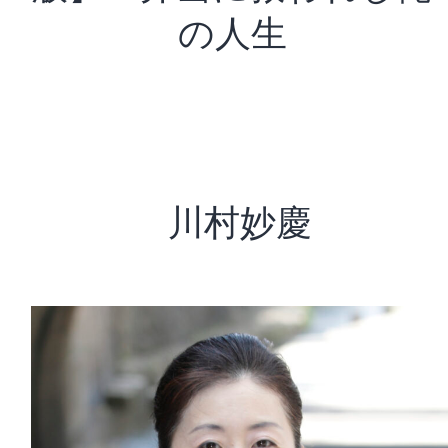
の人生
川村妙慶