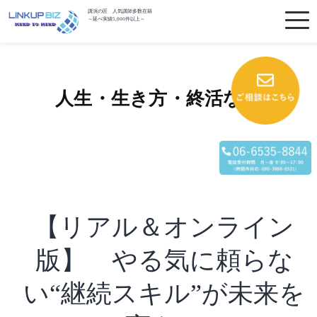
講演の匠 人気講師多数在籍
～延べ実績5,000件以上～
人生・生き方・終活など
【リアル＆オンライン
版】 やる気に頼らな
い“継続スキル”が未来を