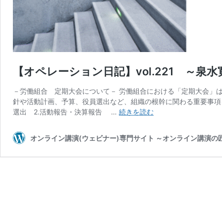
【オペレーション日記】vol.221 ～泉
－労働組合 定期大会について－ 労働組合における「定期大会」
針や活動計画、予算、役員選出など、組織の根幹に関わる重要事項を
【オ
選出 2.活動報告・決算報告 …
続きを読む
ペ
レ
オンライン講演(ウェビナー)専門サイト ～オンライン講演
ー
シ
ョ
ン
日
記】
vol.221
～