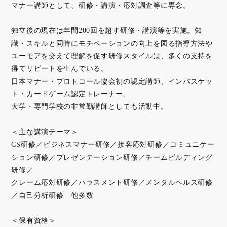
マナー講師として、研修・講演・応対調査等に専念。
独立後の現在は年間200回を超す研修・講演等を実施。知
識・スキルと同時にモチベーションの向上を図る指導方法や
ユーモアを交えて理解を促す研修スタイルは、多くの支持を
得てリピートを生んでいる。
日本マナー・プロトコール協会初の認定講師、インバスケッ
ト・カードゲーム認定トレーナー、
大学・専門学校の非常勤講師としても活動中。
＜主な講演テーマ＞
CS研修／ビジネスマナー研修／接客応対研修／コミュニケー
ション研修／プレゼンテーション研修／チームビルディング
研修／
クレーム応対研修／ハラスメント研修／メンタルヘルス研修
／自己分析研修 他多数
＜保有資格＞