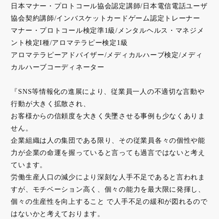
日本マナー・プロトコール協会認定講師/日本電信電話ユーザ
協会契約講師/インバスケットカードゲーム認定トレーナー
マナー・プロトコール検定準1級/メンタルヘルス・マネジメ
ント検定I種/アロマテラピー検定1級
アロマテラピーアドバイザー/メディカルハーブ検定/メディ
カルハーブコーディネーター
『SNS等情報化の進展により、従業員一人の不適切な言動や
行動が大きく拡散され、
お客様からの信頼度を大きく失墜させる事例も少なくありま
せん。
企業組織は人の集団である限り、その従業員各々の個性や能
力が企業の命運を握っていると言っても過言ではないと考え
ています。
労働生産人口の減少により深刻な人手不足であると言われま
すが、モチベーション高く、個々の能力を最大限に発揮し、
個々の生産性を向上すること で人手不足の緩和が図れるので
はないかと考えております。