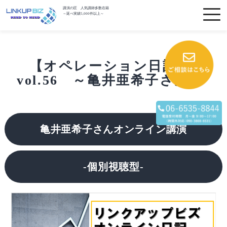
講演の匠 人気講師多数在籍
～延べ実績5,000件以上～
【オペレーション日記】
vol.56 ～亀井亜希子さん～
亀井亜希子さんオンライン講演
-個別視聴型-