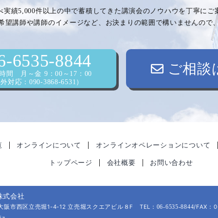
べ実績5,000件以上の中で蓄積してきた講演会のノウハウを丁寧に
希望講師や講師のイメージなど、お決まりの範囲で構いませんので
6-6535-8844
ご相談
間 月～金 9：00～17：00
対応：090-3868-6531）
覧
オンラインについて
オンラインオペレーションについて
トップページ
会社概要
お問い合わせ
株式会社
府大阪市西区立売堀1-4-12 立売堀スクエアビル８F TEL：
/FAX：0
06-6535-8844
iz.