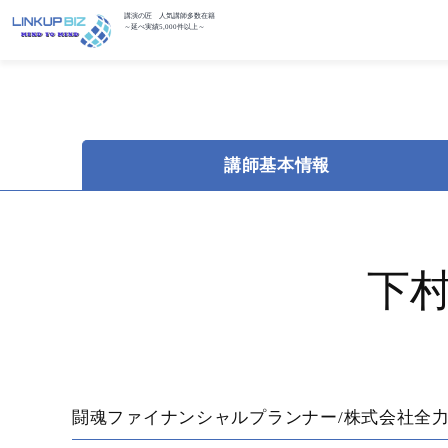
講演の匠 人気講師多数在籍
～延べ実績5,000件以上～
講師基本情報
下
闘魂ファイナンシャルプランナー/株式会社全