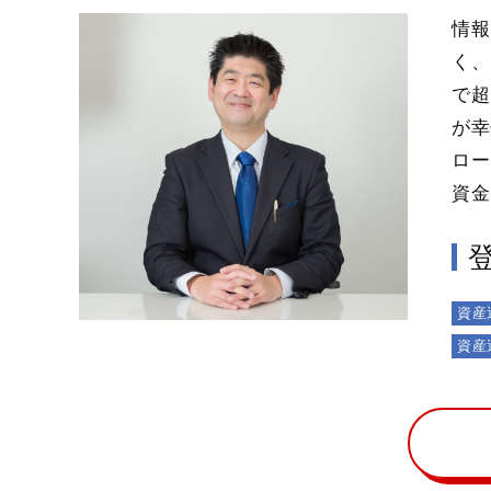
情報
く、
で超
が幸
ロー
資金
資産
資産