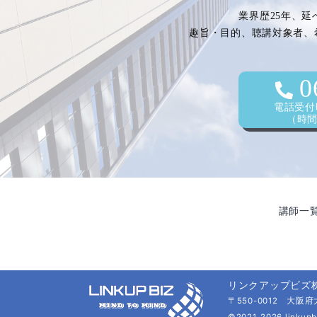
業界歴25年、延
趣旨・目的、聴講対象者、
0
電話受付時
（時間外
講師一
リンクアップビズ
〒550-0012 大阪
©2021-2026 linkupb