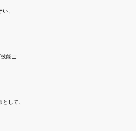
行い、
グ技能士
師として、