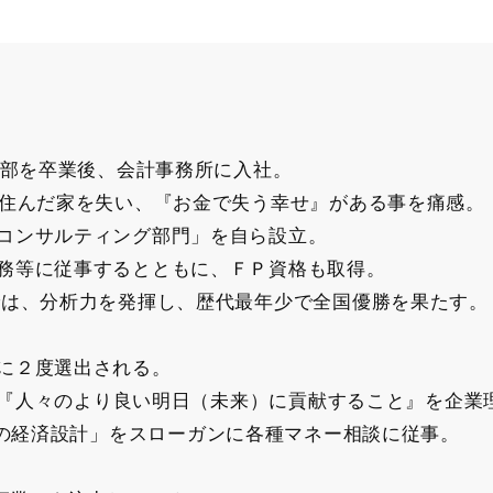
学部を卒業後、会計事務所に入社。
間住んだ家を失い、『お金で失う幸せ』がある事を痛感。
コンサルティング部門」を自ら設立。
務等に従事するとともに、ＦＰ資格も取得。
では、分析力を発揮し、歴代最年少で全国優勝を果たす。
に２度選出される。
月、『人々のより良い明日（未来）に貢献すること』を企業
００歳までの経済設計」をスローガンに各種マネー相談に従事。