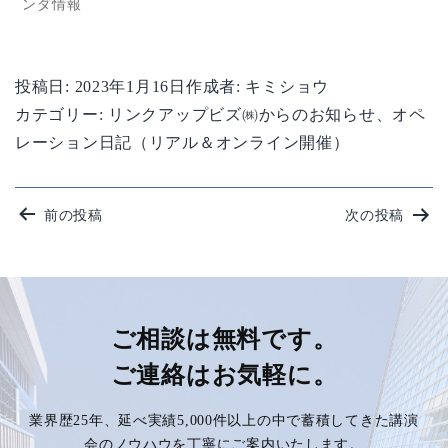
ンダ情報
投稿日:
2023年1月16日
作成者:
キミショウ
カテゴリー:
リンクアップビズ㈱からのお知らせ
、
オペ
レーション日記（リアル＆オンライン開催）
投
前の投稿
次の投稿
稿
ナ
ビ
ご相談は無料です。
ご連絡はお気軽に。
ゲ
業界歴25年、延べ実績5,000件以上の中で蓄積してきた講演
ー
会のノウハウを丁寧にご案内いたします。