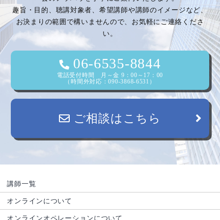
趣旨・目的、聴講対象者、希望講師や講師のイメージなど、
シ
お決まりの範囲で構いませんので、お気軽にご連絡くださ
い。
ョ
ン
06-6535-8844
電話受付時間 月～金 9：00～17：00
（時間外対応：090-3868-6531）
ご相談はこちら
講師一覧
オンラインについて
オンラインオペレーションについて