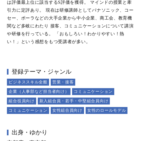
は評価最上位に該当するS評価を獲得。 マインドの授業と牽
引力に定評あり。 現在は研修講師としてパナソニック、コー
セー、ポーラなどの大手企業から中小企業、商工会、教育機
関など多岐にわたり 接客、コミュニケーションについて講演
や研修を行っている。 「おもしろい！わかりやすい！熱
い！」という感想をもつ受講者が多い。
登録テーマ・ジャンル
ビジネススキル全般
営業・接客
企業（人事部など担当者向け）
コミュニケーション
組合役員向け
新入組合員・若手・中堅組合員向け
コミュニケーション
女性組合員向け
女性のロールモデル
出身・ゆかり