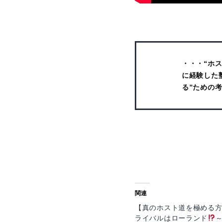
・・・“ホス
に経験した
る”ための
関連
【真のホスト道を極める
ライバルはローランド
～