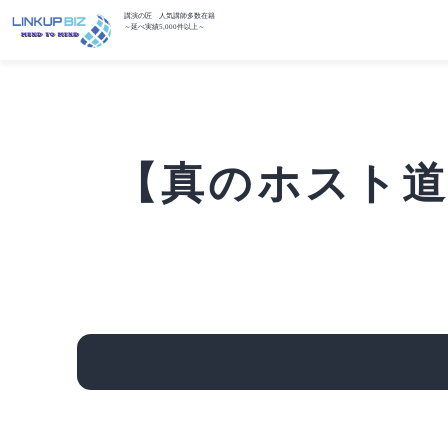
講演の匠 人気講師多数在籍
～延べ実績5,000件以上～
【真のホスト