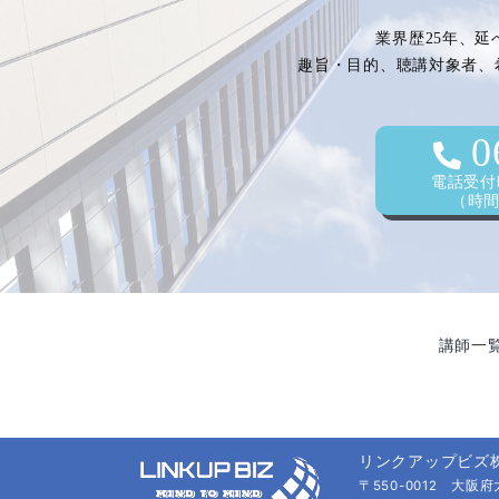
ゲ
業界歴25年、延
ー
趣旨・目的、聴講対象者、
シ
0
電話受付時
（時間外
ョ
ン
講師一
リンクアップビズ
〒550-0012 大阪