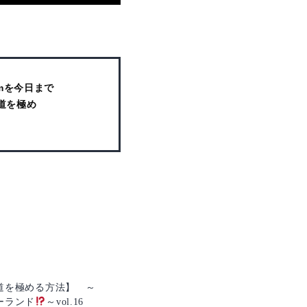
mを今日まで
道を極め
道を極める方法】 ～
ーランド
～vol.16