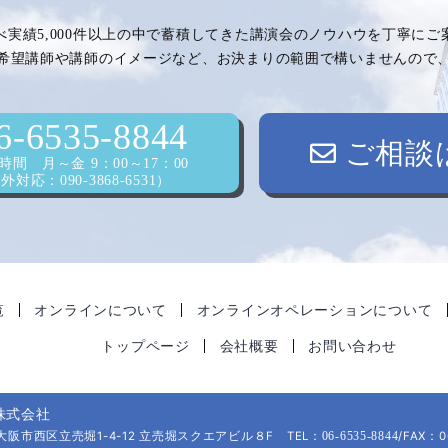
べ実績5,000件以上の中で蓄積してきた講演会のノウハウを丁寧に
希望講師や講師のイメージなど、お決まりの範囲で構いませんので
6-6535-8844
ご相談
間 月～金 9：00～17：00
対応：090-3868-6531）
覧
オンラインについて
オンラインオペレーションについて
トップページ
会社概要
お問い合わせ
株式会社
府大阪市西区立売堀1-4-12 立売堀スクエアビル８F TEL：
/FAX：0
06-6535-8844