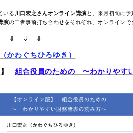
ている
川口宏之さんオンライン講演
と、来月初旬に予
講演
の三者事前打ち合わせをそれぞれ、オンラインで
⇓ ⇓ ⇓ ⇓
ん（かわぐちひろゆき）
版】
組合役員のための 〜わかりやす