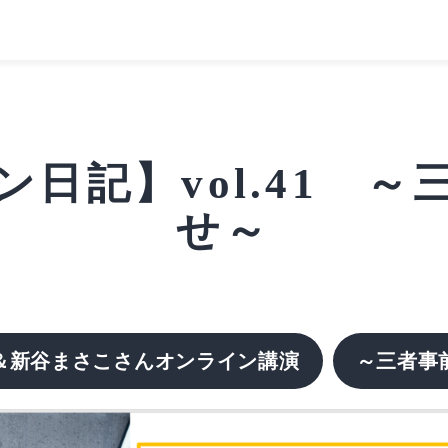
日記】vol.41 
せ～
＆新谷まさこさんオンライン講演
～三者事