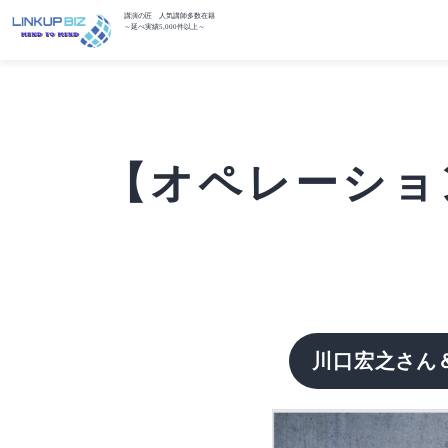
講演の匠 人気講師多数在籍
～延べ実績5,000件以上～
【オペレーション
川口宏之さん