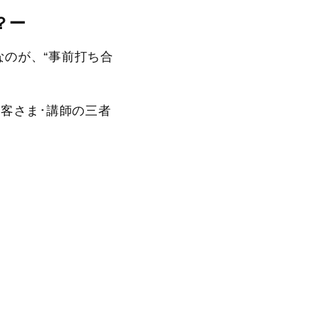
？ー
なのが、“事前打ち合
客さま･講師の三者